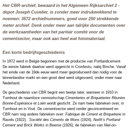
Het CBR-archief, bewaard in het Algemeen Rijksarchief 2 -
depot Joseph Cuvelier, is zonder meer indrukwekkend te
noemen: 3572 archiefnummers, goed voor 250 strekkende
meter archief. Denk onder meer aan talrijke documenten over
de werkzaamheden van het paritair comité voor de
cementsector, maar ook aan heel wat fotomateriaal.
Een korte bedrijfsgeschiedenis
In 1872 werd in België begonnen met de productie van Portlandcement.
De eerste fabriek daartoe werd opgericht in Cronfestu, nabij Binche. Vanaf
het einde van de 19de eeuw werd meer geproduceerd dan nodig voor de
binnenlandse markt en een groot deel werd uitgevoerd, onder meer naar
Nederland.
De geschiedenis van CBR begint een beetje later, wanneer in 1910 in
Turnhout de naamloze vennootschap
Cimenteries et Briqueteries Réunies
Bonne-Espérance et Loën
wordt gesticht. Ze nam twee fabrieken over, in
Turnhout en in Visé. De cementsector werd verder geconcentreerd en
CBR nam nog andere fabrieken over:
Fabrique de Ciment et Briqueterie
in
Ravels (1922),
Société des Ciments de Mons
(1924),
North’s Portland
Cement and Brick Works
in Beerse (1926), de fabrieken van
Niel-on-