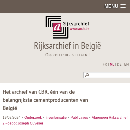
MENU
Rijksarchief in België
Ons collectief geheugen !
FR
|
NL
|
DE
|
EN
Het archief van CBR, één van de
belangrijkste cementproducenten van
België
-
-
-
-
19/03/2024
Onderzoek
Inventarisatie
Publicaties
Algemeen Rijksarchief
2 - depot Joseph Cuvelier