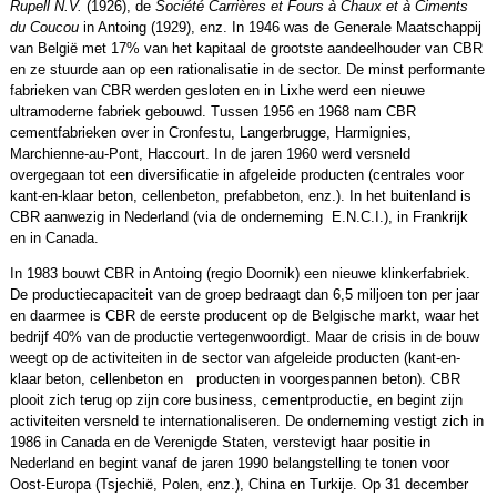
Rupell N.V.
(1926), de
Société Carrières et Fours à Chaux et à Ciments
du Coucou
in Antoing (1929), enz. In 1946 was de Generale Maatschappij
van België met 17% van het kapitaal de grootste aandeelhouder van CBR
en ze stuurde aan op een rationalisatie in de sector. De minst performante
fabrieken van CBR werden gesloten en in Lixhe werd een nieuwe
ultramoderne fabriek gebouwd. Tussen 1956 en 1968 nam CBR
cementfabrieken over in Cronfestu, Langerbrugge, Harmignies,
Marchienne-au-Pont, Haccourt. In de jaren 1960 werd versneld
overgegaan tot een diversificatie in afgeleide producten (centrales voor
kant-en-klaar beton, cellenbeton, prefabbeton, enz.). In het buitenland is
CBR aanwezig in Nederland (via de onderneming E.N.C.I.), in Frankrijk
en in Canada.
In 1983 bouwt CBR in Antoing (regio Doornik) een nieuwe klinkerfabriek.
De productiecapaciteit van de groep bedraagt dan 6,5 miljoen ton per jaar
en daarmee is CBR de eerste producent op de Belgische markt, waar het
bedrijf 40% van de productie vertegenwoordigt. Maar de crisis in de bouw
weegt op de activiteiten in de sector van afgeleide producten (kant-en-
klaar beton, cellenbeton en producten in voorgespannen beton). CBR
plooit zich terug op zijn core business, cementproductie, en begint zijn
activiteiten versneld te internationaliseren. De onderneming vestigt zich in
1986 in Canada en de Verenigde Staten, verstevigt haar positie in
Nederland en begint vanaf de jaren 1990 belangstelling te tonen voor
Oost-Europa (Tsjechië, Polen, enz.), China en Turkije. Op 31 december