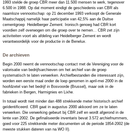
1993 stelde de groep CBR meer dan 11.500 mensen te werk, tegenover
6.500 in 1988. Op dat moment eindigt de geschiedenis van CBR als
naamloze vennootschap: op 21 december 1993 verkoopt de Generale
Maatschappij namelijk haar participatie van 42,5% aan de Duitse
cementgroep Heidelberger Zement. Ironisch genoeg had CBR kort
voordien zelf overwogen om die groep over te nemen… CBR zet zijn
activiteiten voort als afdeling van Heidelberger Zement en wordt
verantwoordelijk voor de productie in de Benelux.
De archieven
Begin 2000 neemt de vennootschap contact met de Vereniging voor de
valorisatie van bedrijfsarchieven om het archief van de groep
systematisch te laten verwerken. Archiefbestanden die interessant zijn,
worden een eerste maal onder de loep genomen in april-mei 2000 in de
hoofdzetel van het bedrijf in Bosvoorde (Brussel), maar ook in de
fabrieken in Bergen, Harmignies en Lixhe.
In totaal wordt niet minder dan 488 strekkende meter historisch archief
geïdentificeerd. CBR gaat in augustus 2000 akkoord om ze te laten
verwerken. Die verwerking gebeurt bij CBR zelf en wordt afgerond in de
lente van 2002. De gefinaliseerde inventaris bevat 3.572 archiefnummers,
goed voor 225 strekkende meter documenten uit de periode 1854-2002 (de
meeste stukken dateren van na WO II).