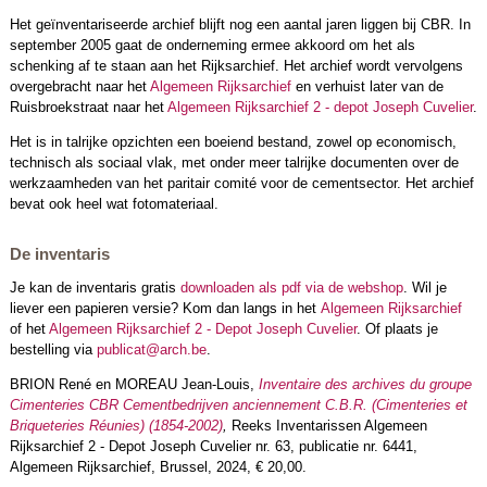
Het geïnventariseerde archief blijft nog een aantal jaren liggen bij CBR. In
september 2005 gaat de onderneming ermee akkoord om het als
schenking af te staan aan het Rijksarchief. Het archief wordt vervolgens
overgebracht naar het
Algemeen Rijksarchief
en verhuist later van de
Ruisbroekstraat naar het
Algemeen Rijksarchief 2 - depot Joseph Cuvelier
.
Het is in talrijke opzichten een boeiend bestand, zowel op economisch,
technisch als sociaal vlak, met onder meer talrijke documenten over de
werkzaamheden van het paritair comité voor de cementsector. Het archief
bevat ook heel wat fotomateriaal.
De inventaris
Je kan de inventaris gratis
downloaden als pdf via de webshop
. Wil je
liever een papieren versie? Kom dan langs in het
Algemeen Rijksarchief
of het
Algemeen Rijksarchief 2 - Depot Joseph Cuvelier
. Of plaats je
bestelling via
publicat@arch.be
.
BRION René en MOREAU Jean-Louis,
Inventaire des archives du groupe
Cimenteries CBR Cementbedrijven anciennement C.B.R. (Cimenteries et
Briqueteries Réunies) (1854-2002)
,
Reeks Inventarissen Algemeen
Rijksarchief 2 - Depot Joseph Cuvelier nr. 63, publicatie nr. 6441,
Algemeen Rijksarchief, Brussel, 2024, € 20,00.