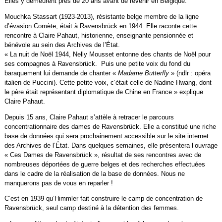
Elles y demeurent près de 20 ans avant de revenir en Belgique.
Mouchka Stassart (1923-2013), résistante belge membre de la ligne
d’évasion Comète, était à Ravensbrück en 1944. Elle raconte cette
rencontre à Claire Pahaut, historienne, enseignante pensionnée et
bénévole au sein des Archives de l’État.
« La nuit de Noël 1944, Nelly Mousset entonne des chants de Noël pour
ses compagnes à Ravensbrück. Puis une petite voix du fond du
baraquement lui demande de chanter «
Madame Butterfly
» (ndlr : opéra
italien de Puccini). Cette petite voix, c’était celle de Nadine Hwang, dont
le père était représentant diplomatique de Chine en France » explique
Claire Pahaut.
Depuis 15 ans, Claire Pahaut s’attèle à retracer le parcours
concentrationnaire des dames de Ravensbrück. Elle a constitué une riche
base de données qui sera prochainement accessible sur le site internet
des Archives de l’État. Dans quelques semaines, elle présentera l’ouvrage
« Ces Dames de Ravensbrück », résultat de ses rencontres avec de
nombreuses déportées de guerre belges et des recherches effectuées
dans le cadre de la réalisation de la base de données. Nous ne
manquerons pas de vous en reparler !
C’est en 1939 qu’Himmler fait construire le camp de concentration de
Ravensbrück, seul camp destiné à la détention des femmes.