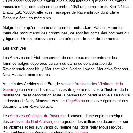
« Les conditions de vie étaient-elles aussi horribles que dans les camps
masculins ? », demanda en septembre 1959 un journaliste du Soir à Nina
Erauw (1917-2008), elle aussi rescapée de Ravensbrück dont Claire
Pahaut a écrit les mémoires.
Malgré l’enfer qu’ont connu ces femmes, note Claire Pahaut, « Sur les
murs des monuments des communes, ce sont les noms des hommes qui
y figurent. On n’y retrouve pas – ou très peu – le nom de femmes »…
Les archives
Les Archives de l’État conservent de nombreux documents sur les
femmes belges déportées au sein du camp de concentration de
Ravensbrück dont Nelly Mousset-Vos, Nadine Hwang, Mouchka Stassart,
Nina Erauw et bien d’autres.
Au sein des Archives de l’État, le
service Archives des Victimes de la
Guerre
gère environ 11 km d’archives de guerre relatives à l’histoire de la
résistance, de la déportation et de la persécution parmi lesquels se trouve
le dossier de Nelly Mousset-Vos. Le
CegeSoma
conserve également des
documents sur Ravensbrück.
Les
Archives générales du Royaume
disposent d’une copie numérique
des
archives de Bad Arolsen
, qui regroupe des milliers de documents sur
les victimes et les survivants du régime nazi dont Nelly Mousset-Vos.
Ces archives sont également disponibles
en ligne
.