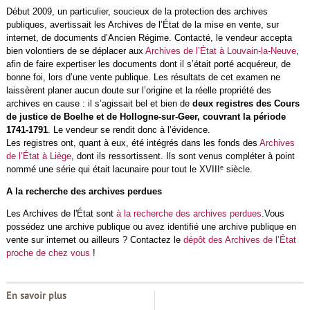
Début 2009, un particulier, soucieux de la protection des archives
publiques, avertissait les Archives de l’État de la mise en vente, sur
internet, de documents d’Ancien Régime. Contacté, le vendeur accepta
bien volontiers de se déplacer aux
Archives de l’État à Louvain-la-Neuve
,
afin de faire expertiser les documents dont il s’était porté acquéreur, de
bonne foi, lors d’une vente publique. Les résultats de cet examen ne
laissèrent planer aucun doute sur l’origine et la réelle propriété des
archives en cause : il s’agissait bel et bien de
deux registres des Cours
de justice de Boelhe et de Hollogne-sur-Geer, couvrant la période
1741-1791
. Le vendeur se rendit donc à l’évidence.
Les registres ont, quant à eux, été intégrés dans les fonds des
Archives
de l’État à Liège
, dont ils ressortissent. Ils sont venus compléter à point
e
nommé une série qui était lacunaire pour tout le XVIII
siècle.
A la recherche des archives perdues
Les Archives de l'État sont
à la recherche des archives perdues
.Vous
possédez une archive publique ou avez identifié une archive publique en
vente sur internet ou ailleurs ? Contactez le
dépôt des Archives de l’État
proche de chez vous
!
En savoir plus