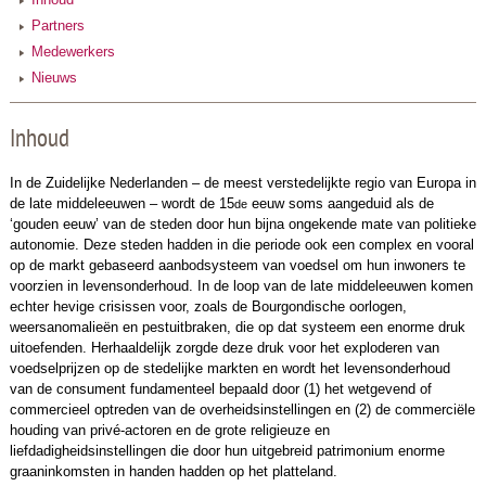
Partners
Medewerkers
Nieuws
Inhoud
In de Zuidelijke Nederlanden – de meest verstedelijkte regio van Europa in
de late middeleeuwen – wordt de 15
eeuw soms aangeduid als de
de
‘gouden eeuw’ van de steden door hun bijna ongekende mate van politieke
autonomie. Deze steden hadden in die periode ook een complex en vooral
op de markt gebaseerd aanbodsysteem van voedsel om hun inwoners te
voorzien in levensonderhoud. In de loop van de late middeleeuwen komen
echter hevige crisissen voor, zoals de Bourgondische oorlogen,
weersanomalieën en pestuitbraken, die op dat systeem een enorme druk
uitoefenden. Herhaaldelijk zorgde deze druk voor het exploderen van
voedselprijzen op de stedelijke markten en wordt het levensonderhoud
van de consument fundamenteel bepaald door (1) het wetgevend of
commercieel optreden van de overheidsinstellingen en (2) de commerciële
houding van privé-actoren en de grote religieuze en
liefdadigheidsinstellingen die door hun uitgebreid patrimonium enorme
graaninkomsten in handen hadden op het platteland.