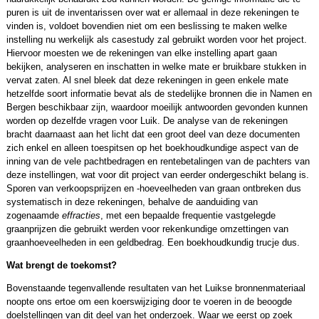
puren is uit de inventarissen over wat er allemaal in deze rekeningen te
vinden is, voldoet bovendien niet om een beslissing te maken welke
instelling nu werkelijk als casestudy zal gebruikt worden voor het project.
Hiervoor moesten we de rekeningen van elke instelling apart gaan
bekijken, analyseren en inschatten in welke mate er bruikbare stukken in
vervat zaten. Al snel bleek dat deze rekeningen in geen enkele mate
hetzelfde soort informatie bevat als de stedelijke bronnen die in Namen en
Bergen beschikbaar zijn, waardoor moeilijk antwoorden gevonden kunnen
worden op dezelfde vragen voor Luik. De analyse van de rekeningen
bracht daarnaast aan het licht dat een groot deel van deze documenten
zich enkel en alleen toespitsen op het boekhoudkundige aspect van de
inning van de vele pachtbedragen en rentebetalingen van de pachters van
deze instellingen, wat voor dit project van eerder ondergeschikt belang is.
Sporen van verkoopsprijzen en -hoeveelheden van graan ontbreken dus
systematisch in deze rekeningen, behalve de aanduiding van
zogenaamde
effracties
, met een bepaalde frequentie vastgelegde
graanprijzen die gebruikt werden voor rekenkundige omzettingen van
graanhoeveelheden in een geldbedrag. Een boekhoudkundig trucje dus.
Wat brengt de toekomst?
Bovenstaande tegenvallende resultaten van het Luikse bronnenmateriaal
noopte ons ertoe om een koerswijziging door te voeren in de beoogde
doelstellingen van dit deel van het onderzoek. Waar we eerst op zoek