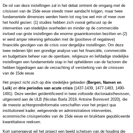
De rol van deze instellingen zal in het debat omtrent de omgang met de
crisissen van de 15de eeuw steeds meer aandacht krijgen, maar twee
fundamentele dimensies werden hierin tot nog toe wel min of meer over
het hoofd gezien: (1) studies hebben zich vooral gefocust op de
interventies van stedelijke overheden en minder op de commerciële
invloed van grote instellingen die enorme graaninkomsten bezitten en (2)
er werd amper rekening gehouden met de (positieve of negatieve)
financiële gevolgen van de crisis voor dergelijke instellingen. Om deze
twee redenen lijkt een grondige analyse van het financiële, commerciële
en budgettaire beheer van de openbare, religieuze en liefdadige stedelijke
instellingen een fundamentele stap in het ophelderen van de factoren die
hebben bijgedragen aan de verzachting of versterking van de crisissen
van de 15de eeuw.
Het project richt zich op drie stedelijke gebieden (
Bergen, Namen en
Luik
) en
drie periodes van acute crisis
(1437-1439, 1477-1483, 1490-
1491). Deze werden geïdentificeerd in twee voltooide doctoraatsthesissen,
uitgevoerd aan de ULB (Nicolas Barla 2019, Antoine Bonnivert 2020), die
de meeste achtergrondinformatie verschaffen voor het project qua
institutioneel kader, wetgevende en administratieve interventies,
economische crisisperiodes van de 15de eeuw en bruikbare gepubliceerde
kwantitatieve reeksen.
Kort samengevat wil het project een beeld schetsen van de houding die