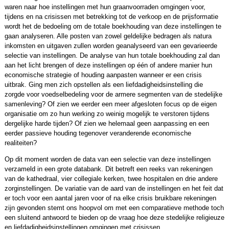
waren naar hoe instellingen met hun graanvoorraden omgingen voor,
tijdens en na crisissen met betrekking tot de verkoop en de prijsformatie
wordt het de bedoeling om de totale boekhouding van deze instellingen te
gaan analyseren. Alle posten van zowel geldelijke bedragen als natura
inkomsten en uitgaven zullen worden geanalyseerd van een gevarieerde
selectie van instellingen. De analyse van hun totale boekhouding zal dan
aan het licht brengen of deze instellingen op één of andere manier hun
economische strategie of houding aanpasten wanneer er een crisis
uitbrak. Ging men zich opstellen als een liefdadigheidsinstelling die
zorgde voor voedselbedeling voor de armere segmenten van de stedelijke
samenleving? Of zien we eerder een meer afgesloten focus op de eigen
organisatie om zo hun werking zo weinig mogelijk te verstoren tijdens
dergelijke harde tijden? Of zien we helemaal geen aanpassing en een
eerder passieve houding tegenover veranderende economische
realiteiten?
Op dit moment worden de data van een selectie van deze instellingen
verzameld in een grote databank. Dit betreft een reeks van rekeningen
van de kathedraal, vier collegiale kerken, twee hospitalen en drie andere
zorginstellingen. De variatie van de aard van de instellingen en het feit dat
er toch voor een aantal jaren voor of na elke crisis bruikbare rekeningen
zijn gevonden stemt ons hoopvol om met een comparatieve methode toch
een sluitend antwoord te bieden op de vraag hoe deze stedelijke religieuze
en liefdadigheidsinstellingen omgingen met crisissen.