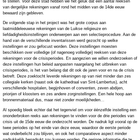
te stellen. Voor deze stad hebben we het geluk dat een aantal reeksen
van dergelijke rekeningen vanaf rond het midden van de 14de eeuw
bewaard zijn gebleven.
De volgende stap in het project was het grote corpus aan
laatmiddeleeuwse rekeningen van de Luikse religieuze en
liefdadigheidsinstellingen onderwerpen aan een selectieprocedure. Aan de
hand van de verschillende inventarissen werd gezocht op welke
instellingen er zou gefocust worden. Deze instellingen moesten
beschikken over volledige (of nagenoeg volledige) reeksen van deze
rekeningen voor de crisisperiodes. En aangezien we willen onderzoeken of
deze instellingen hun beleid aanpasten naargelang het uitbreken van
crisisperiodes, is het van belang dat dit ook de jaren voor en na de crisis
betreft. Deze zoektocht leverde rekeningen op van niet minder dan zes
collegiale kerken (naast ook de kathedraal van Sint-Lambertus), acht
verschillende hospitalen, begijnhoven of conventen, zeven abdijen,
priorijen of kloosters en zes andere zorginstellingen. Een hele hoop aan
bronnenmateriaal dus, maar niet zonder moeilijkheden…
Al spoedig bleek echter dat het tegenviel om voor éénzelfde instelling een
ononderbroken reeks aan rekeningen te vinden voor de drie periodes van
crisis uit de 15de eeuw die onderzocht worden. De nadruk ligt vooral op de
twee periodes op het einde van deze eeuw, waardoor de eerste periode
wat onderbelicht zou blijven, en ook het comparatieve aspect minder
nadrukkelijk benadrukt zou kunnen worden. De geringe informatie die te