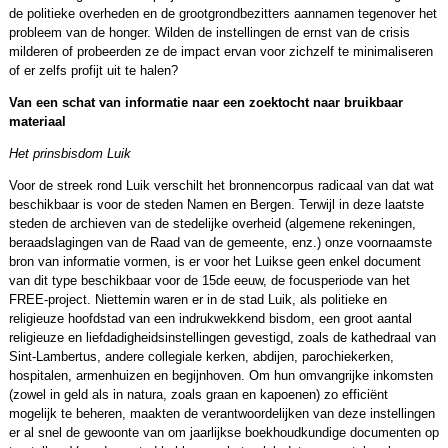
de politieke overheden en de grootgrondbezitters aannamen tegenover het
probleem van de honger. Wilden de instellingen de ernst van de crisis
milderen of probeerden ze de impact ervan voor zichzelf te minimaliseren
of er zelfs profijt uit te halen?
Van een schat van informatie naar een zoektocht naar bruikbaar
materiaal
Het prinsbisdom Luik
Voor de streek rond Luik verschilt het bronnencorpus radicaal van dat wat
beschikbaar is voor de steden Namen en Bergen. Terwijl in deze laatste
steden de archieven van de stedelijke overheid (algemene rekeningen,
beraadslagingen van de Raad van de gemeente, enz.) onze voornaamste
bron van informatie vormen, is er voor het Luikse geen enkel document
van dit type beschikbaar voor de 15de eeuw, de focusperiode van het
FREE-project. Niettemin waren er in de stad Luik, als politieke en
religieuze hoofdstad van een indrukwekkend bisdom, een groot aantal
religieuze en liefdadigheidsinstellingen gevestigd, zoals de kathedraal van
Sint-Lambertus, andere collegiale kerken, abdijen, parochiekerken,
hospitalen, armenhuizen en begijnhoven. Om hun omvangrijke inkomsten
(zowel in geld als in natura, zoals graan en kapoenen) zo efficiënt
mogelijk te beheren, maakten de verantwoordelijken van deze instellingen
er al snel de gewoonte van om jaarlijkse boekhoudkundige documenten op