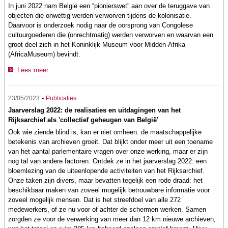
In juni 2022 nam België een “pionierswet” aan over de teruggave van
objecten die onwettig werden verworven tijdens de kolonisatie.
Daarvoor is onderzoek nodig naar de oorsprong van Congolese
cultuurgoederen die (onrechtmatig) werden verworven en waarvan een
groot deel zich in het Koninklijk Museum voor Midden-Afrika
(AfricaMuseum) bevindt.
Lees meer
-
23/05/2023
Publicaties
Jaarverslag 2022: de realisaties en uitdagingen van het
Rijksarchief als 'collectief geheugen van België'
Ook wie ziende blind is, kan er niet omheen: de maatschappelijke
betekenis van archieven groeit. Dat blijkt onder meer uit een toename
van het aantal parlementaire vragen over onze werking, maar er zijn
nog tal van andere factoren. Ontdek ze in het jaarverslag 2022: een
bloemlezing van de uiteenlopende activiteiten van het Rijksarchief.
Onze taken zijn divers, maar bevatten tegelijk een rode draad: het
beschikbaar maken van zoveel mogelijk betrouwbare informatie voor
zoveel mogelijk mensen. Dat is het streefdoel van alle 272
medewerkers, of ze nu voor of achter de schermen werken. Samen
zorgden ze voor de verwerking van meer dan 12 km nieuwe archieven,