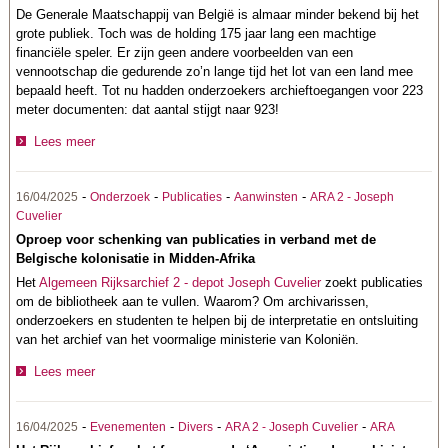
De Generale Maatschappij van België is almaar minder bekend bij het
grote publiek. Toch was de holding 175 jaar lang een machtige
financiële speler. Er zijn geen andere voorbeelden van een
vennootschap die gedurende zo’n lange tijd het lot van een land mee
bepaald heeft. Tot nu hadden onderzoekers archieftoegangen voor 223
meter documenten: dat aantal stijgt naar 923!
Lees meer
-
-
-
-
16/04/2025
Onderzoek
Publicaties
Aanwinsten
ARA 2 - Joseph
Cuvelier
Oproep voor schenking van publicaties in verband met de
Belgische kolonisatie in Midden-Afrika
Het
Algemeen Rijksarchief 2 - depot Joseph Cuvelier
zoekt publicaties
om de bibliotheek aan te vullen. Waarom? Om archivarissen,
onderzoekers en studenten te helpen bij de interpretatie en ontsluiting
van het archief van het voormalige ministerie van Koloniën.
Lees meer
-
-
-
-
16/04/2025
Evenementen
Divers
ARA 2 - Joseph Cuvelier
ARA