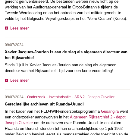
gerecht geïnventariseerd. De bestanden werpen nieuw licht op de
werking van het Auditoraat-generaal in Groot-Brittannië tijdens de
Tweede Wereldoorlog en op het optreden van het militair gerecht te
velde bij het Belgische Vrijwilligerskorps in het “Verre Oosten” (Korea).
Lees meer
09/07/2024
Xavier Jacques-Jourion is aan de slag als algemeen directeur van
het Rijksarchief
Sinds 1 juli is Xavier Jacques-Jourion aan de slag als algemeen
directeur van het Rijksarchief. Tijd voor een korte voorstelling!
Lees meer
-
-
-
09/07/2024
Onderzoek
Inventarisatie
ARA 2 - Joseph Cuvelier
Gerechtelijke archieven uit Ruanda-Urundi
In het kader van het FED-tWIN-onderzoeksprogramma
Gusangira
werd
een onderzoeker aangeworven in het
Algemeen Rijksarchief 2 - depot
Joseph Cuvelier
om de archieven over Ruanda-Urundi te ontsluiten.
Rwanda en Burundi stonden tot hun onafhankelijkheid op 1 juli 1962
onder Belgisch bewind, eerst als mandaatgebied onder toezicht van de