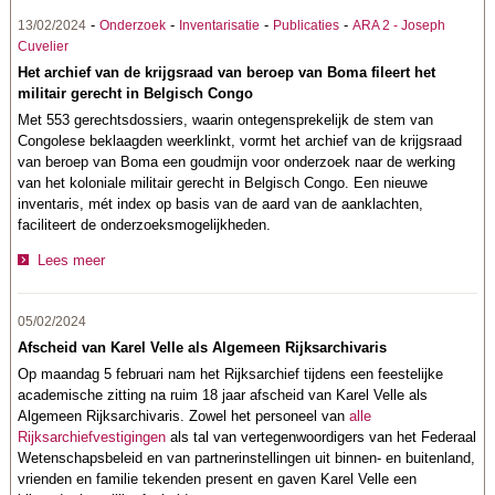
-
-
-
-
13/02/2024
Onderzoek
Inventarisatie
Publicaties
ARA 2 - Joseph
Cuvelier
Het archief van de krijgsraad van beroep van Boma fileert het
militair gerecht in Belgisch Congo
Met 553 gerechtsdossiers, waarin ontegensprekelijk de stem van
Congolese beklaagden weerklinkt, vormt het archief van de krijgsraad
van beroep van Boma een goudmijn voor onderzoek naar de werking
van het koloniale militair gerecht in Belgisch Congo. Een nieuwe
inventaris, mét index op basis van de aard van de aanklachten,
faciliteert de onderzoeksmogelijkheden.
Lees meer
05/02/2024
Afscheid van Karel Velle als Algemeen Rijksarchivaris
Op maandag 5 februari nam het Rijksarchief tijdens een feestelijke
academische zitting na ruim 18 jaar afscheid van Karel Velle als
Algemeen Rijksarchivaris. Zowel het personeel van
alle
Rijksarchiefvestigingen
als tal van vertegenwoordigers van het Federaal
Wetenschapsbeleid
en van partnerinstellingen uit binnen- en buitenland,
vrienden en familie tekenden present en gaven Karel Velle een