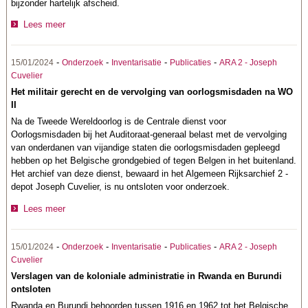
bijzonder hartelijk afscheid.
Lees meer
-
-
-
-
15/01/2024
Onderzoek
Inventarisatie
Publicaties
ARA 2 - Joseph
Cuvelier
Het militair gerecht en de vervolging van oorlogsmisdaden na WO
II
Na de Tweede Wereldoorlog is de Centrale dienst voor
Oorlogsmisdaden bij het Auditoraat-generaal belast met de vervolging
van onderdanen van vijandige staten die oorlogsmisdaden gepleegd
hebben op het Belgische grondgebied of tegen Belgen in het buitenland.
Het archief van deze dienst, bewaard in het Algemeen Rijksarchief 2 -
depot Joseph Cuvelier, is nu ontsloten voor onderzoek.
Lees meer
-
-
-
-
15/01/2024
Onderzoek
Inventarisatie
Publicaties
ARA 2 - Joseph
Cuvelier
Verslagen van de koloniale administratie in Rwanda en Burundi
ontsloten
Rwanda en Burundi behoorden tussen 1916 en 1962 tot het Belgische