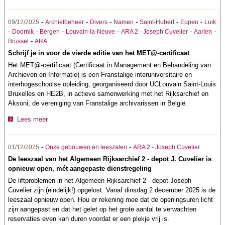
-
-
-
-
-
-
09/12/2025
Archiefbeheer
Divers
Namen
Saint-Hubert
Eupen
Luik
-
-
-
-
-
-
Doornik
Bergen
Louvain-la-Neuve
ARA 2 - Joseph Cuvelier
Aarlen
-
Brussel
ARA
Schrijf je in voor de vierde editie van het MET@-certificaat
Het MET@-certificaat (Certificaat in Management en Behandeling van
Archieven en Informatie) is een Franstalige interuniversitaire en
interhogeschoolse opleiding, georganiseerd door UCLouvain Saint-Louis
Bruxelles en HE2B, in actieve samenwerking met het Rijksarchief en
Aksoni, de vereniging van Franstalige archivarissen in België.
Lees meer
-
-
01/12/2025
Onze gebouwen en leeszalen
ARA 2 - Joseph Cuvelier
De leeszaal van het Algemeen Rijksarchief 2 - depot J. Cuvelier is
opnieuw open, mét aangepaste dienstregeling
De liftproblemen in het Algemeen Rijksarchief 2 - depot Joseph
Cuvelier zijn (eindelijk!) opgelost. Vanaf dinsdag 2 december 2025 is de
leeszaal opnieuw open. Hou er rekening mee dat de openingsuren licht
zijn aangepast en dat het gelet op het grote aantal te verwachten
reservaties even kan duren voordat er een plekje vrij is.