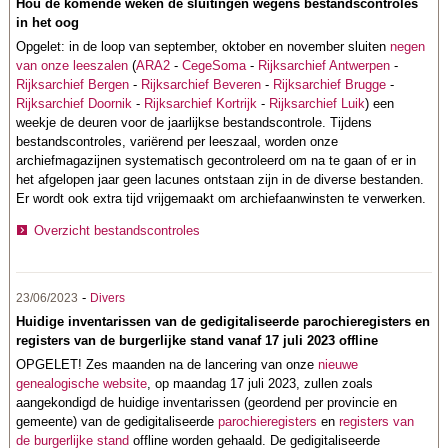
Hou de komende weken de sluitingen wegens bestandscontroles
in het oog
Opgelet: in de loop van september, oktober en november sluiten
negen
van onze leeszalen
(
ARA2
-
CegeSoma
-
Rijksarchief Antwerpen
-
Rijksarchief Bergen
-
Rijksarchief Beveren
-
Rijksarchief Brugge
-
Rijksarchief Doornik
-
Rijksarchief Kortrijk
-
Rijksarchief Luik
) een
weekje de deuren voor de jaarlijkse bestandscontrole.
Tijdens
bestandscontroles, variërend per leeszaal, worden onze
archiefmagazijnen systematisch gecontroleerd om na te gaan of er in
het afgelopen jaar geen lacunes ontstaan zijn in de diverse bestanden.
Er wordt ook extra tijd vrijgemaakt om archiefaanwinsten te verwerken.
Overzicht bestandscontroles
-
23/06/2023
Divers
Huidige inventarissen van de gedigitaliseerde parochieregisters en
registers van de burgerlijke stand vanaf 17 juli 2023 offline
OPGELET! Zes maanden na de lancering van onze
nieuwe
genealogische website
, op maandag 17 juli 2023, zullen zoals
aangekondigd de huidige inventarissen (geordend per provincie en
gemeente) van de gedigitaliseerde
parochieregisters
en
registers van
de burgerlijke stand
offline worden gehaald. De gedigitaliseerde