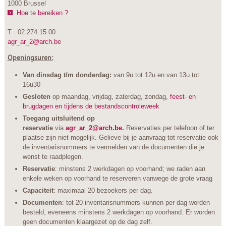
1000 Brussel
Hoe te bereiken ?
T : 02 274 15 00
agr_ar_2@arch.be
Openingsuren:
Van dinsdag t/m donderdag:
van 9u tot 12u en van 13u tot
16u30
Gesloten
op maandag, vrijdag, zaterdag, zondag,
feest- en
brugdagen en tijdens de bestandscontroleweek
Toegang uitsluitend op
reservatie
via
agr_ar_2@arch.be
.
Reservaties per telefoon of ter
plaatse zijn niet mogelijk. Gelieve bij je aanvraag tot reservatie ook
de inventarisnummers te vermelden van de documenten die je
wenst te raadplegen.
Reservatie
: minstens 2 werkdagen op voorhand; we raden aan
enkele weken op voorhand te reserveren vanwege de grote vraag
Capaciteit
: maximaal 20 bezoekers per dag.
Documenten
: tot 20 inventarisnummers kunnen per dag worden
besteld, eveneens minstens 2 werkdagen op voorhand. Er worden
geen documenten klaargezet op de dag zelf.