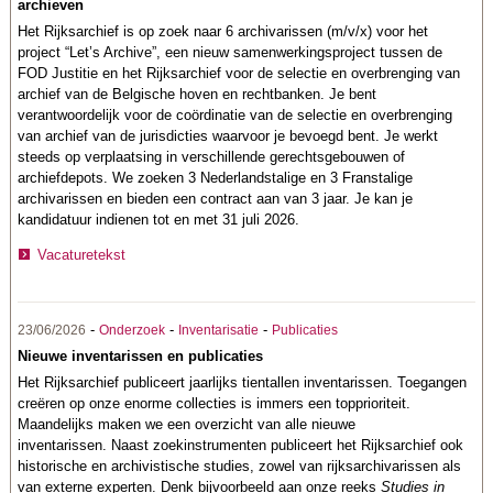
archieven
Het Rijksarchief is op zoek naar 6 archivarissen (m/v/x) voor het
project “Let’s Archive”, een nieuw samenwerkingsproject tussen de
FOD Justitie en het Rijksarchief voor de selectie en overbrenging van
archief van de Belgische hoven en rechtbanken. Je bent
verantwoordelijk voor de coördinatie van de selectie en overbrenging
van archief van de jurisdicties waarvoor je bevoegd bent. Je werkt
steeds op verplaatsing in verschillende gerechtsgebouwen of
archiefdepots. We zoeken 3 Nederlandstalige en 3 Franstalige
archivarissen en bieden een contract aan van 3 jaar. Je kan je
kandidatuur indienen tot en met 31 juli 2026.
Vacaturetekst
-
-
-
23/06/2026
Onderzoek
Inventarisatie
Publicaties
Nieuwe inventarissen en publicaties
Het Rijksarchief publiceert jaarlijks tientallen inventarissen. Toegangen
creëren op onze enorme collecties is immers een topprioriteit.
Maandelijks maken we een overzicht van alle nieuwe
inventarissen. Naast zoekinstrumenten publiceert het Rijksarchief ook
historische en archivistische studies, zowel van rijksarchivarissen als
van externe experten. Denk bijvoorbeeld aan onze reeks
Studies in