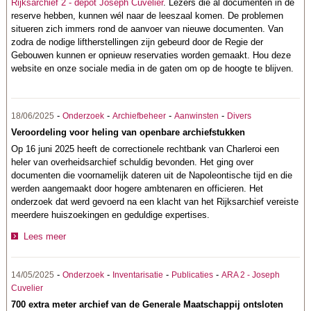
Rijksarchief 2 - depot Joseph Cuvelier
. Lezers die al documenten in de
reserve hebben, kunnen wél naar de leeszaal komen. De problemen
situeren zich immers rond de aanvoer van nieuwe documenten. Van
zodra de nodige liftherstellingen zijn gebeurd door de Regie der
Gebouwen kunnen er opnieuw reservaties worden gemaakt. Hou deze
website en onze sociale media in de gaten om op de hoogte te blijven.
-
-
-
-
18/06/2025
Onderzoek
Archiefbeheer
Aanwinsten
Divers
Veroordeling voor heling van openbare archiefstukken
Op 16 juni 2025 heeft de correctionele rechtbank van Charleroi een
heler van overheidsarchief schuldig bevonden. Het ging over
documenten die voornamelijk dateren uit de Napoleontische tijd en die
werden aangemaakt door hogere ambtenaren en officieren. Het
onderzoek dat werd gevoerd na een klacht van het Rijksarchief vereiste
meerdere huiszoekingen en geduldige expertises.
Lees meer
-
-
-
-
14/05/2025
Onderzoek
Inventarisatie
Publicaties
ARA 2 - Joseph
Cuvelier
700 extra meter archief van de Generale Maatschappij ontsloten