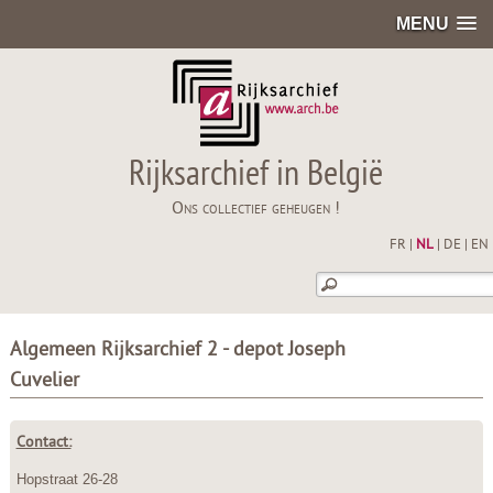
MENU
Rijksarchief in België
Ons collectief geheugen !
FR
|
NL
|
DE
|
EN
Algemeen Rijksarchief 2 - depot Joseph
Cuvelier
Contact:
Hopstraat 26-28