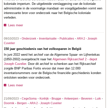
koloniale imperium. De uitgebreide verslaggeving van de koloniale
administratie in de voormalige mandaat- en voogdijgebieden vormt een
interessante bron voor onderzoek naar het Belgische koloniale
verleden.
Lees meer
-
-
-
-
09/10/2023
Onderzoek
Inventarisatie
Publicaties
ARA 2 - Joseph
Cuvelier
150 jaar geschiedenis van het volkssparen in België
In juni 2022 werd het archief van de Algemene Spaar- en Lijfrentekas
(1850-2002) overgebracht naar het
Algemeen Rijksarchief 2 - depot
Joseph Cuvelier
. Door dit archief te schenken aan het Rijksarchief
zorgde BNP Paribas Fortis ervoor dat meer dan 12.000
inventarisnummers over de Belgische financiële geschiedenis konden
ontsloten worden voor onderzoek.
Lees meer
-
-
-
-
-
-
-
21/09/2023
CegeSoma
Kortrijk
Brugge
Antwerpen
Beveren
Luik
-
-
Doornik
Bergen
ARA 2 - Joseph Cuvelier