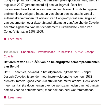
Congo-Vrijstaat aan België, dat tientallen jaren spoorloos was, werd in
augustus 2017 gerecupereerd bij een veilingzaal. Door het
onvervreemdbaar karakter van overheidsarchieven kon de teruggave
probleemloos verlopen. Intussen verscheen een inventaris van alle
authentieke verdragen tot afstand van Congo-Vrijstaat aan België en
van documenten over deze afstand afkomstig van Adolphe de Cuvelier,
secretaris-generaal van het departement Buitenlandse Zaken van
Congo-Vrijstaat in 1907-1908.
Lees meer
-
-
-
-
19/03/2024
Onderzoek
Inventarisatie
Publicaties
ARA 2 - Joseph
Cuvelier
Het archief van CBR, één van de belangrijkste cementproducenten
van België
Het CBR-archief, bewaard in het Algemeen Rijksarchief 2 - depot
Joseph Cuvelier, is zonder meer indrukwekkend te noemen: 3572
archiefnummers, goed voor 250 strekkende meter archief. Denk onder
meer aan talrijke documenten over de werkzaamheden van het paritair
comité voor de cementsector, maar ook aan heel wat fotomateriaal.
Lees meer