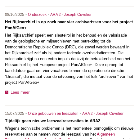
-
-
08/10/2025
Onderzoek
ARA 2 - Joseph Cuvelier
Het Rijksarchief is op zoek naar vier archivarissen voor het project
PanAfGeo+
Het Rijksarchief speelt een sleutelrol in het behoud en de valorisatie
van de geologische en mijnarchieven met betrekking tot de
Democratische Republiek Congo (DRC), die zowel worden bewaard in
het Rijksarchief zelf als bij andere federale overheidsdiensten. Die
valorisatie krijgt nu een extra impuls dankzij de betrokkenheid van het
Rijksarchief bij het Europese project PanAfGeo+. Deze oproep tot
kandidatuur gaat om vier vacatures binnen de operationele directie
“Brussel”, die instaat voor de uitvoering van het luik “archieven” van het
project PanAfGeo+.
Lees meer
-
-
15/07/2025
Onze gebouwen en leeszalen
ARA 2 - Joseph Cuvelier
Tijdelijk geen nieuwe leeszaalreservaties in ARA2
Wegens technische problemen is het momenteel onmogelijk om nieuwe
reservaties aan te nemen voor de leeszaal van het
Algemeen