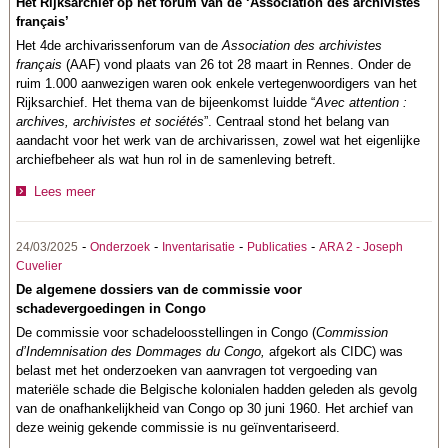
Het Rijksarchief op het forum van de ‘Association des archivistes
français’
Het 4de archivarissenforum van de
Association des archivistes
français
(AAF) vond plaats van 26 tot 28 maart in Rennes. Onder de
ruim 1.000 aanwezigen waren ook enkele vertegenwoordigers van het
Rijksarchief. Het thema van de bijeenkomst luidde “
Avec attention :
archives, archivistes et sociétés
”. Centraal stond het belang van
aandacht voor het werk van de archivarissen, zowel wat het eigenlijke
archiefbeheer als wat hun rol in de samenleving betreft.
Lees meer
-
-
-
-
24/03/2025
Onderzoek
Inventarisatie
Publicaties
ARA 2 - Joseph
Cuvelier
De algemene dossiers van de commissie voor
schadevergoedingen in Congo
De commissie voor schadeloosstellingen in Congo (
Commission
d’Indemnisation des Dommages du Congo,
afgekort als CIDC) was
belast met het onderzoeken van aanvragen tot vergoeding van
materiële schade die Belgische kolonialen hadden geleden als gevolg
van de onafhankelijkheid van Congo op 30 juni 1960. Het archief van
deze weinig gekende commissie is nu geïnventariseerd.