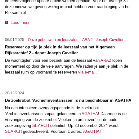
de eerstvolgende update offline worden gehaald. Voor het overige zal
deze nieuwe wetgeving weinig impact hebben voor raadpleging via het
Rijksarchief.
Lees meer
-
-
06/01/2025
Onze gebouwen en leeszalen
ARA 2 - Joseph Cuvelier
Reserveer op tijd je plek in de leeszaal van het Algemeen
Rijksarchief 2 - depot Joseph Cuvelier
De wachttijden voor een bezoek aan de leeszaal van
ARA2
lopen
momenteel op door de vele aanvragen. We raden je aan je plek in de
leeszaal ruim op voorhand te reserveren
via e-mail
.
20/12/2024
De zoekrobot ‘Archiefinventarissen’ is nu beschikbaar in AGATHA
Na een intensieve overgangsperiode is de zoekrobot
‘Archiefinventarissen’ zopas gelanceerd in
AGATHA
! Daarmee is de
vervanging van de zoekrobot ‘Zoeken in archieven’ uit de oude
zoekomgeving
SEARCH
definitief. Op 23 december 2024 wordt
SEARCH
gedeactiveerd. Voortaan 1 adres:
AGATHA
!