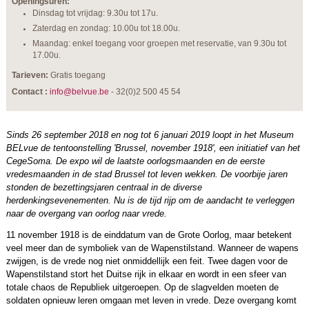
Openingsuren:
Dinsdag tot vrijdag: 9.30u tot 17u.
Zaterdag en zondag: 10.00u tot 18.00u.
Maandag: enkel toegang voor groepen met reservatie, van 9.30u tot
17.00u.
Tarieven:
Gratis toegang
Contact :
info@belvue.be
- 32(0)2 500 45 54
Sinds 26 september 2018 en nog tot 6 januari 2019 loopt in het Museum
BELvue de tentoonstelling 'Brussel, november 1918', een initiatief van het
CegeSoma. De expo wil de laatste oorlogsmaanden en de eerste
vredesmaanden in de stad Brussel tot leven wekken. De voorbije jaren
stonden de bezettingsjaren centraal in de diverse
herdenkingsevenementen. Nu is de tijd rijp om de aandacht te verleggen
naar de overgang van oorlog naar vrede.
11 november 1918 is de einddatum van de Grote Oorlog, maar betekent
veel meer dan de symboliek van de Wapenstilstand. Wanneer de wapens
zwijgen, is de vrede nog niet onmiddellijk een feit. Twee dagen voor de
Wapenstilstand stort het Duitse rijk in elkaar en wordt in een sfeer van
totale chaos de Republiek uitgeroepen. Op de slagvelden moeten de
soldaten opnieuw leren omgaan met leven in vrede. Deze overgang komt