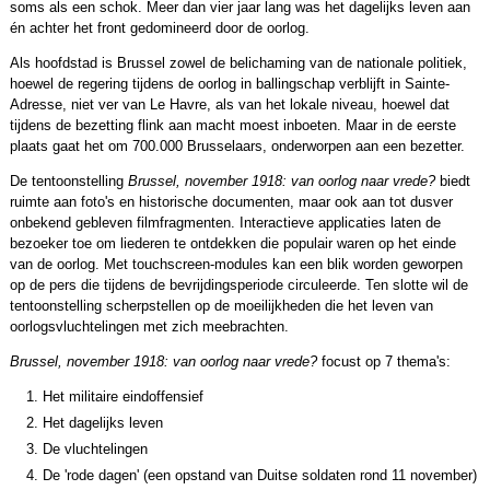
soms als een schok. Meer dan vier jaar lang was het dagelijks leven aan
én achter het front gedomineerd door de oorlog.
Als hoofdstad is Brussel zowel de belichaming van de nationale politiek,
hoewel de regering tijdens de oorlog in ballingschap verblijft in Sainte-
Adresse, niet ver van Le Havre, als van het lokale niveau, hoewel dat
tijdens de bezetting flink aan macht moest inboeten. Maar in de eerste
plaats gaat het om 700.000 Brusselaars, onderworpen aan een bezetter.
De tentoonstelling
Brussel, november 1918: van oorlog naar vrede?
biedt
ruimte aan foto's en historische documenten, maar ook aan tot dusver
onbekend gebleven filmfragmenten. Interactieve applicaties laten de
bezoeker toe om liederen te ontdekken die populair waren op het einde
van de oorlog. Met touchscreen-modules kan een blik worden geworpen
op de pers die tijdens de bevrijdingsperiode circuleerde. Ten slotte wil de
tentoonstelling scherpstellen op de moeilijkheden die het leven van
oorlogsvluchtelingen met zich meebrachten.
Brussel, november 1918: van oorlog naar vrede?
focust op 7 thema's:
Het militaire eindoffensief
Het dagelijks leven
De vluchtelingen
De 'rode dagen' (een opstand van Duitse soldaten rond 11 november)