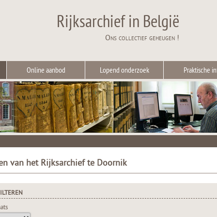
Rijksarchief in België
Ons collectief geheugen !
Online aanbod
Lopend onderzoek
Praktische in
en van het Rijksarchief te Doornik
ILTEREN
ats