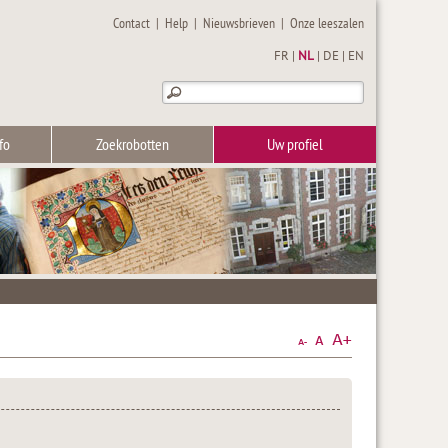
Contact
|
Help
|
Nieuwsbrieven
|
Onze leeszalen
FR
|
NL
|
DE
|
EN
fo
Zoekrobotten
Uw profiel