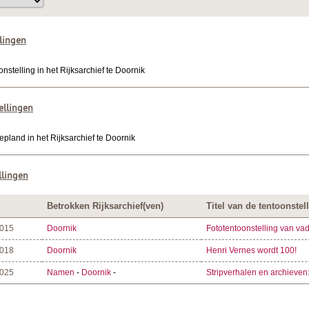
lingen
stelling in het Rijksarchief te Doornik
ellingen
epland in het Rijksarchief te Doornik
llingen
Betrokken Rijksarchief(ven)
Titel van de tentoonstel
2015
Doornik
Fototentoonstelling van vad
2018
Doornik
Henri Vernes wordt 100!
2025
Namen
-
Doornik
-
Stripverhalen en archieven: 