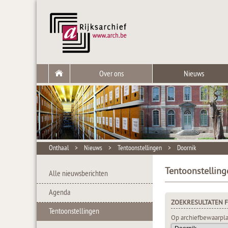
Over ons
Nieuws
Onthaal
>
Nieuws
>
Tentoonstellingen
>
Doornik
Tentoonstelling
Alle nieuwsberichten
Agenda
ZOEKRESULTATEN F
Tentoonstellingen
Op archiefbewaarpla