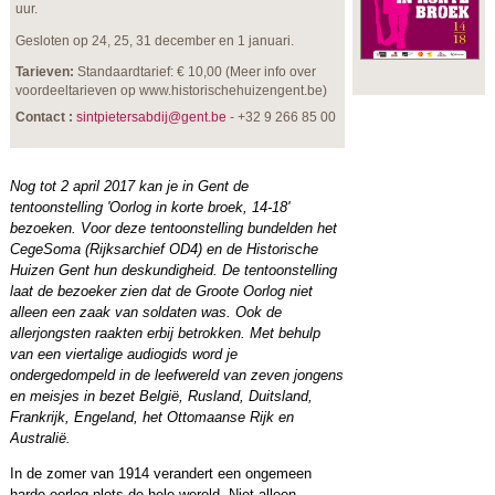
uur.
Gesloten op 24, 25, 31 december en 1 januari.
Tarieven:
Standaardtarief: € 10,00 (Meer info over
voordeeltarieven op www.historischehuizengent.be)
Contact :
sintpietersabdij@gent.be
- +32 9 266 85 00
Nog tot 2 april 2017 kan je in Gent de
tentoonstelling 'Oorlog in korte broek, 14-18'
bezoeken. Voor deze tentoonstelling bundelden het
CegeSoma (Rijksarchief OD4) en de Historische
Huizen Gent hun deskundigheid. De tentoonstelling
laat de bezoeker zien dat de Groote Oorlog niet
alleen een zaak van soldaten was. Ook de
allerjongsten raakten erbij betrokken. Met behulp
van een viertalige audiogids word je
ondergedompeld in de leefwereld van zeven jongens
en meisjes in bezet België, Rusland, Duitsland,
Frankrijk, Engeland, het Ottomaanse Rijk en
Australië.
In de zomer van 1914 verandert een ongemeen
harde oorlog plots de hele wereld. Niet alleen