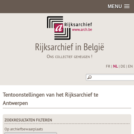
MENU
Rijksarchief in België
Ons collectief geheugen !
FR
|
NL
|
DE
|
EN
Tentoonstellingen van het Rijksarchief te
Antwerpen
ZOEKRESULTATEN FILTEREN
Op archiefbewaarplaats