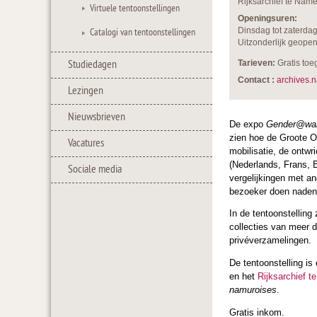
Rijksarchief te Na
Virtuele tentoonstellingen
Openingsuren:
Catalogi van tentoonstellingen
Dinsdag tot zaterdag
Uitzonderlijk geope
Studiedagen
Tarieven:
Gratis to
Contact :
archives.
Lezingen
Nieuwsbrieven
De expo
Gender@war
zien hoe de Groote Oo
Vacatures
mobilisatie, de ontwr
(Nederlands, Frans, E
Sociale media
vergelijkingen met an
bezoeker doen nadenk
In de tentoonstelling 
collecties van meer 
privéverzamelingen.
De tentoonstelling is
en het
Rijksarchief 
namuroises
.
Gratis inkom.