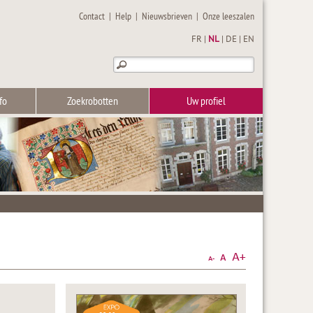
Contact
|
Help
|
Nieuwsbrieven
|
Onze leeszalen
FR
|
NL
|
DE
|
EN
fo
Zoekrobotten
Uw profiel