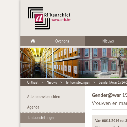
Over ons
Nieuws
Onthaal
>
Nieuws
>
Tentoonstellingen
>
Gender@war 1914-
Gender@war 1
Alle nieuwsberichten
Vrouwen en man
Agenda
Tentoonstellingen
Van 08/11/2016 tot 