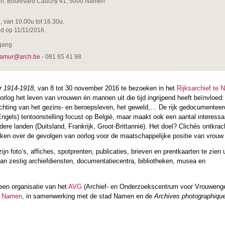
men: Boulevard Cauchy 41, 5000 Namen
, van 10.00u tot 16.30u.
nd op 11/11/2016.
egang
namur@arch.be
- 081 65 41 98
 1914-1918,
van 8 tot 30 november 2016 te bezoeken in het
Rijksarchief te
rlog het leven van vrouwen én mannen uit die tijd ingrijpend heeft beïnvloed:
ichting van het gezins- en beroepsleven, het geweld,… De rijk gedocumenteerd
ngels) tentoonstelling focust op België, maar maakt ook een aantal interessa
dere landen (Duitsland, Frankrijk, Groot-Brittannië). Het doel? Clichés ontkra
en over de gevolgen van oorlog voor de maatschappelijke positie van vrouw
zijn foto’s, affiches, spotprenten, publicaties, brieven en prentkaarten te zien 
dan zestig archiefdiensten, documentatiecentra, bibliotheken, musea en
 een organisatie van het
AVG
(Archief- en Onderzoekscentrum voor Vrouweng
te Namen
, in samenwerking met de stad Namen en de
Archives photographiqu