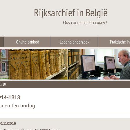
Rijksarchief in België
Ons collectief geheugen !
Online aanbod
Lopend onderzoek
Praktische in
1918
914-1918
nen ten oorlog
30/11/2016