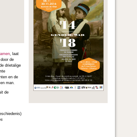
 Namen
, laat
 door de
e drietalige
nte
chten en de
 en man.
uit de
eschiedenis)
es