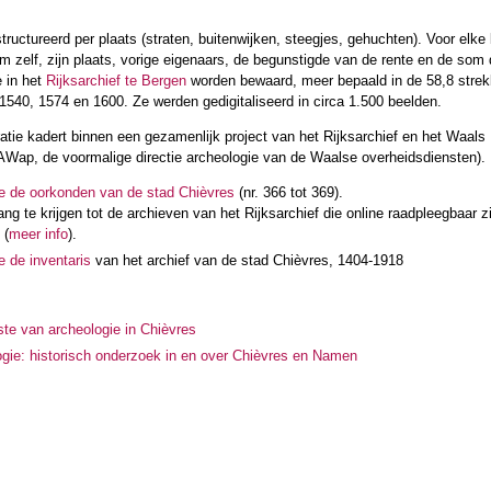
structureerd per plaats (straten, buitenwijken, steegjes, gehuchten). Voor el
m zelf, zijn plaats, vorige eigenaars, de begunstigde van de rente en de som 
e in het
Rijksarchief te Bergen
worden bewaard, meer bepaald in de 58,8 strekk
 1540, 1574 en 1600. Ze werden gedigitaliseerd in circa 1.500 beelden.
ratie kadert binnen een gezamenlijk project van het Rijksarchief en het Waals
Wap, de voormalige directie archeologie van de Waalse overheidsdiensten).
e de oorkonden van de stad Chièvres
(nr. 366 tot 369).
ng te krijgen tot de archieven van het Rijksarchief die online raadpleegbaar zi
(
meer info
).
e de inventaris
van het archief van de stad Chièvres, 1404-1918
ste van archeologie in Chièvres
gie: historisch onderzoek in en over Chièvres en Namen