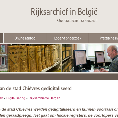
Rijksarchief in België
Ons collectief geheugen !
Online aanbod
Lopend onderzoek
Praktische in
van de stad Chièvres gedigitaliseerd
-
-
ek
Digitalisering
Rijksarchief te Bergen
n de stad Chièvres werden gedigitaliseerd en kunnen voortaan onli
den geraadpleegd. Het gaat om fiscale registers, de voorlopers va