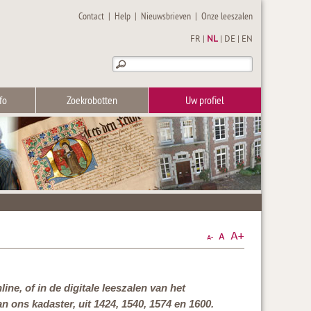
Contact
|
Help
|
Nieuwsbrieven
|
Onze leeszalen
FR
|
NL
|
DE
|
EN
fo
Zoekrobotten
Uw profiel
ne, of in de digitale leeszalen van het
n ons kadaster, uit 1424, 1540, 1574 en 1600.