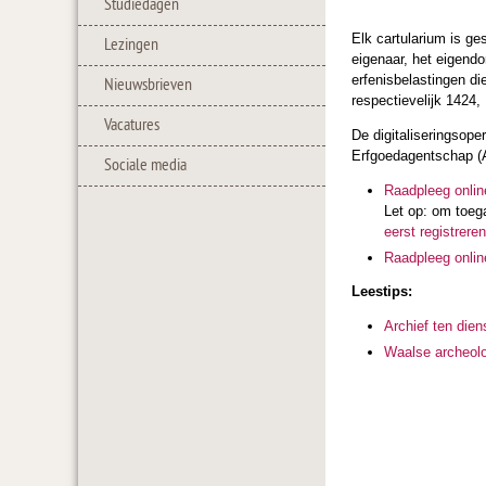
Studiedagen
Elk cartularium is ge
Lezingen
eigenaar, het eigendo
erfenisbelastingen di
Nieuwsbrieven
respectievelijk 1424,
Vacatures
De digitaliseringsope
Erfgoedagentschap (A
Sociale media
Raadpleeg onlin
Let op: om toega
eerst registreren
Raadpleeg onlin
Leestips:
Archief ten dien
Waalse archeolo