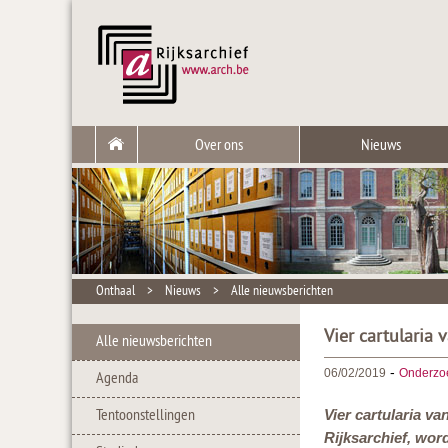
Over ons
Nieuws
Onthaal
>
Nieuws
>
Alle nieuwsberichten
Vier cartularia 
Alle nieuwsberichten
-
06/02/2019
Onderzo
Agenda
Tentoonstellingen
Vier cartularia va
Rijksarchief, wor