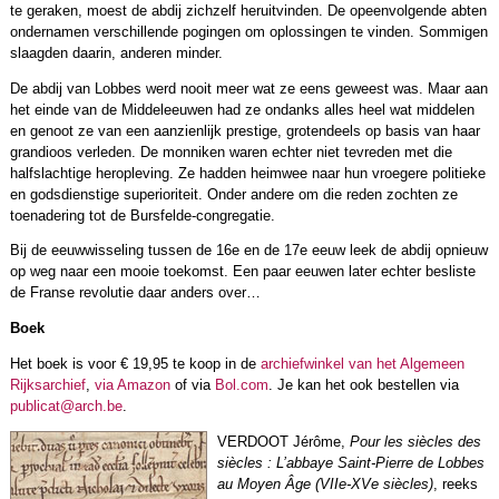
te geraken, moest de abdij zichzelf heruitvinden. De opeenvolgende abten
ondernamen verschillende pogingen om oplossingen te vinden. Sommigen
slaagden daarin, anderen minder.
De abdij van Lobbes werd nooit meer wat ze eens geweest was. Maar aan
het einde van de Middeleeuwen had ze ondanks alles heel wat middelen
en genoot ze van een aanzienlijk prestige, grotendeels op basis van haar
grandioos verleden. De monniken waren echter niet tevreden met die
halfslachtige heropleving. Ze hadden heimwee naar hun vroegere politieke
en godsdienstige superioriteit. Onder andere om die reden zochten ze
toenadering tot de Bursfelde-congregatie.
Bij de eeuwwisseling tussen de 16e en de 17e eeuw leek de abdij opnieuw
op weg naar een mooie toekomst. Een paar eeuwen later echter besliste
de Franse revolutie daar anders over…
Boek
Het boek is voor € 19,95 te koop in de
archiefwinkel van het Algemeen
Rijksarchief
,
via Amazon
of via
Bol.com
. Je kan het ook bestellen via
publicat@arch.be
.
VERDOOT Jérôme,
Pour les siècles des
siècles : L’abbaye Saint-Pierre de Lobbes
au Moyen Âge (VIIe-XVe siècles)
, reeks