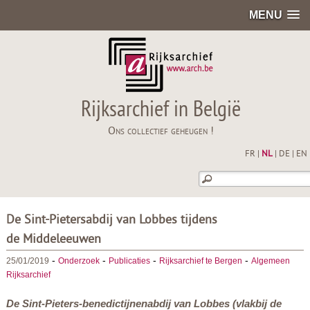
MENU
Rijksarchief in België
Ons collectief geheugen !
FR
|
NL
|
DE
|
EN
De Sint-Pietersabdij van Lobbes tijdens
de Middeleeuwen
-
-
-
-
25/01/2019
Onderzoek
Publicaties
Rijksarchief te Bergen
Algemeen
Rijksarchief
De Sint-Pieters-benedictijnenabdij van Lobbes (vlakbij de