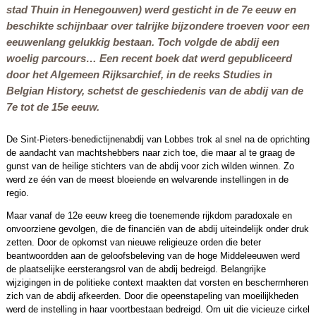
stad Thuin in Henegouwen) werd gesticht in de 7e eeuw en
beschikte schijnbaar over talrijke bijzondere troeven voor een
eeuwenlang gelukkig bestaan. Toch volgde de abdij een
woelig parcours… Een recent boek dat werd gepubliceerd
door het Algemeen Rijksarchief, in de reeks
Studies in
Belgian History,
schetst de geschiedenis van de abdij van de
7e tot de 15e eeuw.
De Sint-Pieters-benedictijnenabdij van Lobbes trok al snel na de oprichting
de aandacht van machtshebbers naar zich toe, die maar al te graag de
gunst van de heilige stichters van de abdij voor zich wilden winnen. Zo
werd ze één van de meest bloeiende en welvarende instellingen in de
regio.
Maar vanaf de 12e eeuw kreeg die toenemende rijkdom paradoxale en
onvoorziene gevolgen, die de financiën van de abdij uiteindelijk onder druk
zetten. Door de opkomst van nieuwe religieuze orden die beter
beantwoordden aan de geloofsbeleving van de hoge Middeleeuwen werd
de plaatselijke eersterangsrol van de abdij bedreigd. Belangrijke
wijzigingen in de politieke context maakten dat vorsten en beschermheren
zich van de abdij afkeerden. Door die opeenstapeling van moeilijkheden
werd de instelling in haar voortbestaan bedreigd. Om uit die vicieuze cirkel