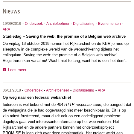
Nieuws
-
-
-
-
-
19/09/2019
Onderzoek
Archiefbeheer
Digitalisering
Evenementen
ARA
Studiedag – Saving the web: the promise of a Belgian web archive
Op vrijdag 18 oktober 2019 nemen het Rijksarchief en de KBR je mee op
sleeptouw in de complexe wereld van de webarchivering tijdens het
colloquium ‘Saving the web: the promise of a Belgian web archive’.
Registreren kan vanaf nu! Wacht niet te lang, want het is een 'hot item'...
Lees meer
-
-
-
-
06/11/2018
Onderzoek
Archiefbeheer
Digitalisering
ARA
Op weg naar een federaal webarchief
Iedereen is wel bekend met de
404 HTTP response code
, die aangeeft dat
de webpagina die je had opgevraagd niet meer beschikbaar is. Dit is op
zijn minst frustrerend, maar duidt ook op een onderliggend probleem:
dagelijks gaat veel interessante informatie op het web verloren. Het
Rijksarchief en de andere partners binnen het onderzoeksproject
PROMISE buigen zich over deze problematiek. Het project werkt een