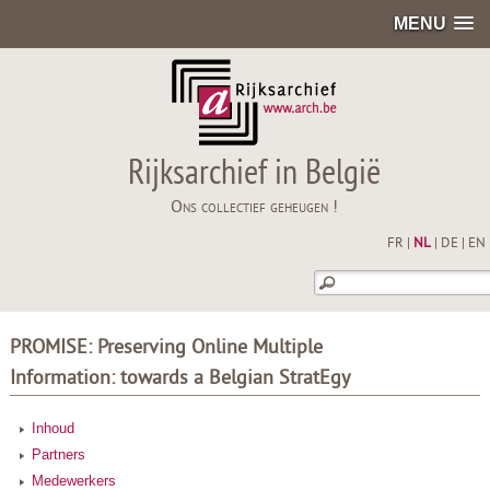
MENU
Rijksarchief in België
Ons collectief geheugen !
FR
|
NL
|
DE
|
EN
PROMISE: Preserving Online Multiple
Information: towards a Belgian StratEgy
Inhoud
Partners
Medewerkers