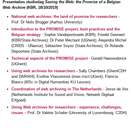
Presentaties studiedag
S
aving the Web: the Promise of a Belgian
Web Archive
(KBR, 18/10/2019)
National web archives: the land of promise for researchers
-
Prof. Dr Niels Brügger (Aarhus University)
Introduction to the PROMISE project, best practices and the
Belgian strategy
- Sophie Vandepontseele (KBR); Friedel Geeraert
(KBR/State Archives); Dr Peter Mechant (UGhent); Alejandra Michel
(CRIDS - UNamur); Sébastien Soyez (State Archives); Dr Rolande
Depoortere (State Archives)
Technical aspects of the PROMISE project
- Gerald Haesendonck
(UGhent)
Using web archives for researchers
-
Sally Chambers (GhentCDH
and DARIAH); Eveline Vlassenroot (imec-mict-UGent); Patricia
Blanco (MSc in Digital Humanities KU Leuven)
Coordination of web archiving in The Netherlands
- Jesse de Vos
(Netherlands Institute for Sound and Vision, Netwerk Digitaal
Erfgoed)
Using Web archives for researchers : experience, challenges,
issues
– Prof. Dr Valérie Schafer (University of Luxembourg, C2DH)