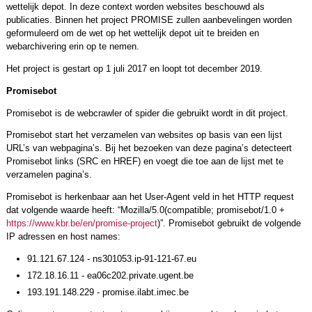
wettelijk depot. In deze context worden websites beschouwd als
publicaties. Binnen het project PROMISE zullen aanbevelingen worden
geformuleerd om de wet op het wettelijk depot uit te breiden en
webarchivering erin op te nemen.
Het project is gestart op 1 juli 2017 en loopt tot december 2019.
Promisebot
Promisebot is de webcrawler of spider die gebruikt wordt in dit project.
Promisebot start het verzamelen van websites op basis van een lijst
URL’s van webpagina’s. Bij het bezoeken van deze pagina’s detecteert
Promisebot links (SRC en HREF) en voegt die toe aan de lijst met te
verzamelen pagina’s.
Promisebot is herkenbaar aan het User-Agent veld in het HTTP request
dat volgende waarde heeft: “Mozilla/5.0(compatible; promisebot/1.0 +
https://www.kbr.be/en/promise-project
)”. Promisebot gebruikt de volgende
IP adressen en host names:
91.121.67.124 - ns301053.ip-91-121-67.eu
172.18.16.11 - ea06c202.private.ugent.be
193.191.148.229 - promise.ilabt.imec.be