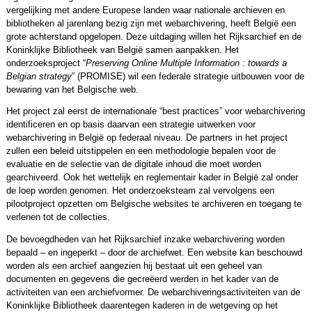
vergelijking met andere Europese landen waar nationale archieven en
bibliotheken al jarenlang bezig zijn met webarchivering, heeft België een
grote achterstand opgelopen. Deze uitdaging willen het Rijksarchief en de
Koninklijke Bibliotheek van België samen aanpakken. Het
onderzoeksproject “
Preserving Online Multiple Information : towards a
Belgian strategy
” (PROMISE) wil een federale strategie uitbouwen voor de
bewaring van het Belgische web.
Het project zal eerst de internationale “best practices” voor webarchivering
identificeren en op basis daarvan een strategie uitwerken voor
webarchivering in België op federaal niveau. De partners in het project
zullen een beleid uitstippelen en een methodologie bepalen voor de
evaluatie en de selectie van de digitale inhoud die moet worden
gearchiveerd. Ook het wettelijk en reglementair kader in België zal onder
de loep worden genomen. Het onderzoeksteam zal vervolgens een
pilootproject opzetten om Belgische websites te archiveren en toegang te
verlenen tot de collecties.
De bevoegdheden van het Rijksarchief inzake webarchivering worden
bepaald – en ingeperkt – door de archiefwet. Een website kan beschouwd
worden als een archief aangezien hij bestaat uit een geheel van
documenten en gegevens die gecreëerd werden in het kader van de
activiteiten van een archiefvormer. De webarchiveringsactiviteiten van de
Koninklijke Bibliotheek daarentegen kaderen in de wetgeving op het