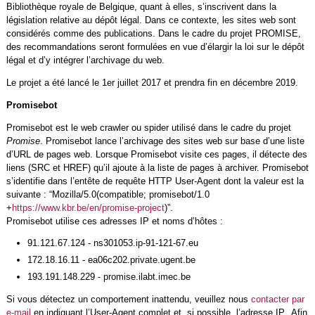
Bibliothèque royale de Belgique, quant à elles, s’inscrivent dans la
législation relative au dépôt légal. Dans ce contexte, les sites web sont
considérés comme des publications. Dans le cadre du projet PROMISE,
des recommandations seront formulées en vue d’élargir la loi sur le dépôt
légal et d’y intégrer l’archivage du web.
Le projet a été lancé le 1er juillet 2017 et prendra fin en décembre 2019.
Promisebot
Promisebot est le web crawler ou spider utilisé dans le cadre du projet
Promise
. Promisebot lance l’archivage des sites web sur base d’une liste
d’URL de pages web. Lorsque Promisebot visite ces pages, il détecte des
liens (SRC et HREF) qu’il ajoute à la liste de pages à archiver. Promisebot
s’identifie dans l’entête de requête HTTP User-Agent dont la valeur est la
suivante : “Mozilla/5.0(compatible; promisebot/1.0
+
https://www.kbr.be/en/promise-project
)”.
Promisebot utilise ces adresses IP et noms d’hôtes :
91.121.67.124 - ns301053.ip-91-121-67.eu
172.18.16.11 - ea06c202.private.ugent.be
193.191.148.229 - promise.ilabt.imec.be
Si vous détectez un comportement inattendu, veuillez nous
contacter par
e-mail
en indiquant l’User-Agent complet et, si possible, l’adresse IP. Afin