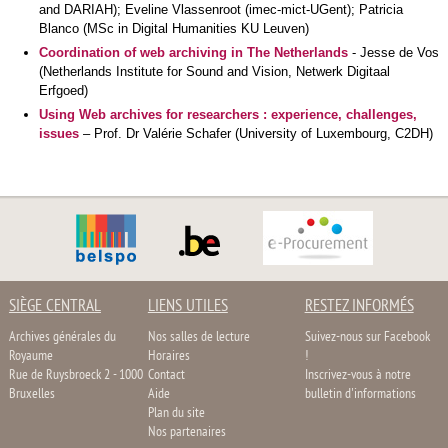
and DARIAH); Eveline Vlassenroot (imec-mict-UGent); Patricia
Blanco (MSc in Digital Humanities KU Leuven)
Coordination of web archiving in The Netherlands
- Jesse de Vos
(Netherlands Institute for Sound and Vision, Netwerk Digitaal
Erfgoed)
Using Web archives for researchers : experience, challenges,
issues
– Prof. Dr Valérie Schafer (University of Luxembourg, C2DH)
SIÈGE CENTRAL
LIENS UTILES
RESTEZ INFORMÉS
Archives générales du
Nos salles de lecture
Suivez-nous sur Facebook
Royaume
Horaires
!
Rue de Ruysbroeck 2 - 1000
Contact
Inscrivez-vous à notre
Bruxelles
Aide
bulletin d'informations
Plan du site
Nos partenaires