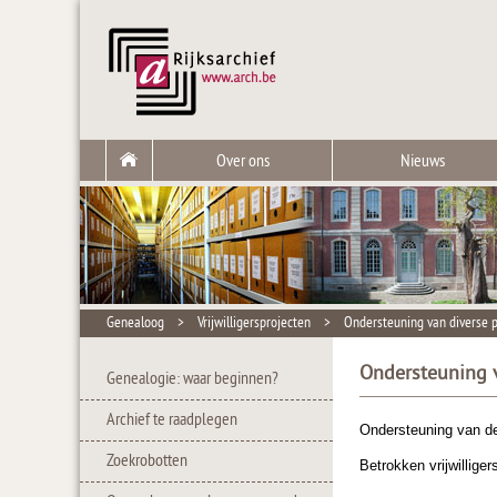
Over ons
Nieuws
Genealoog
>
Vrijwilligersprojecten
>
Ondersteuning van diverse p
Ondersteuning v
Genealogie: waar beginnen?
Archief te raadplegen
Ondersteuning van de
Zoekrobotten
Betrokken vrijwillige