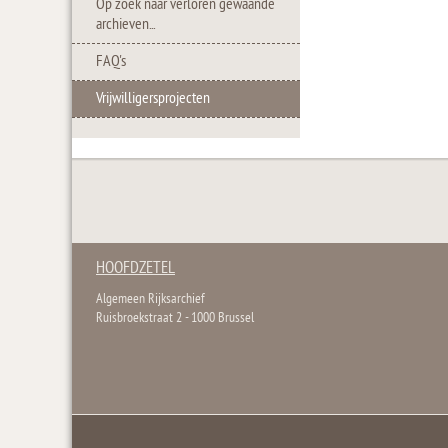
Op zoek naar verloren gewaande
archieven...
FAQ's
Vrijwilligersprojecten
HOOFDZETEL
Algemeen Rijksarchief
Ruisbroekstraat 2 - 1000 Brussel