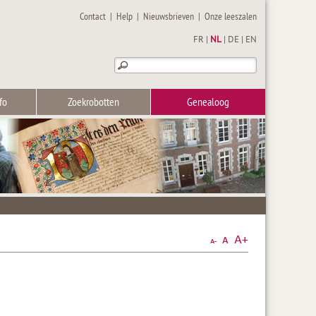
Contact
|
Help
|
Nieuwsbrieven
|
Onze leeszalen
FR
|
NL
|
DE
|
EN
fo
Zoekrobotten
Genealoog