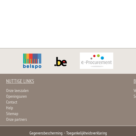
NUTTIGE LINKS
B
Onze leeszalen
V
Openingsuren
S
Contact
Help
Sitemap
Onze partners
Gegevensbescherming
–
Toegankelijkheidsverklaring