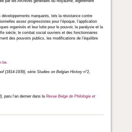
ubliée par les Archives générales du Royaume, légèrement
es développements marquants, tels la résistance contre
tionnelles assez progressistes pour l’époque, l’application
es organisés et leur lutte pour le pouvoir, la paralysie et la
Xe siècle, le combat social ouvriers et des fonctionnaires
nement des pouvoirs publics, les modifications de l’équilibre
h.be
.
hof (1814-1939)
, série
Studies on Belgian History
n°2,
4)
, paru l’an dernier dans la
Revue Belge de Philologie et