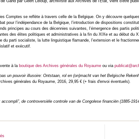
é de Gand par Geert Leloup, archiviste aux Archives de l'État, vient d'être p
 des Comptes se reflète à travers celle de la Belgique. On y découvre quelqu
bat pour l’indépendance de la Belgique, l’introduction de dispositions constitu
nds principes au cours des décennies suivantes, l’émergence des partis politiqu
tes des élites politiques et administratives à la fin du XIXe et au début du X
e du parti socialiste, la lutte linguistique flamande, l’extension et le fraction
slatif et exécutif.
 vente à la
boutique des Archives générales du Royaume
ou via
publicat@arc
pas un pouvoir illusoire: Ontstaan, rol en (on)macht van het Belgische Reken
rchives générales du Royaume, 2016, 29,95 € (+ frais d'envoi éventuels).
t accompli”, de controversiële controle van de Congolese financiën (1885-191
tés