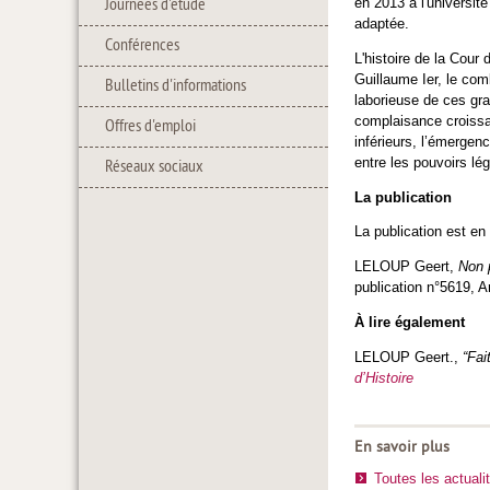
Journées d'étude
en 2013 à l'universit
adaptée.
Conférences
L'histoire de la Cour
Guillaume Ier, le com
Bulletins d'informations
laborieuse de ces gra
complaisance croissan
Offres d'emploi
inférieurs, l’émergenc
entre les pouvoirs légi
Réseaux sociaux
La publication
La publication est en
LELOUP Geert,
Non 
publication n°5619, A
À lire également
LELOUP Geert.,
“Fai
d’Histoire
En savoir plus
Toutes les actuali