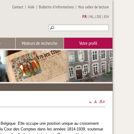
Contact
|
Aide
|
Bulletins d'informations
|
Nos salles de lecture
FR
|
NL
|
DE
|
EN
e
Moteurs de recherche
Votre profil
 Belgique. Elle occupe une position unique au croisement
es de la Cour des Comptes dans les années 1814-1939, soutenue