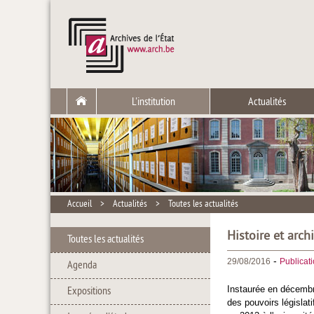
L'institution
Actualités
Accueil
>
Actualités
>
Toutes les actualités
Histoire et arc
Toutes les actualités
-
29/08/2016
Publicat
Agenda
Instaurée en décembr
Expositions
des pouvoirs législat