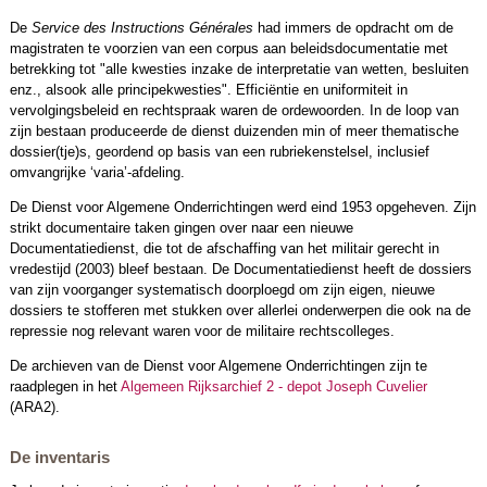
De
Service des Instructions Générales
had immers de opdracht om de
magistraten te voorzien van een corpus aan beleidsdocumentatie met
betrekking tot "alle kwesties inzake de interpretatie van wetten, besluiten
enz., alsook alle principekwesties". Efficiëntie en uniformiteit in
vervolgingsbeleid en rechtspraak waren de ordewoorden. In de loop van
zijn bestaan produceerde de dienst duizenden min of meer thematische
dossier(tje)s, geordend op basis van een rubriekenstelsel, inclusief
omvangrijke ‘varia’-afdeling.
De Dienst voor Algemene Onderrichtingen werd eind 1953 opgeheven. Zijn
strikt documentaire taken gingen over naar een nieuwe
Documentatiedienst, die tot de afschaffing van het militair gerecht in
vredestijd (2003) bleef bestaan. De Documentatiedienst heeft de dossiers
van zijn voorganger systematisch doorploegd om zijn eigen, nieuwe
dossiers te stofferen met stukken over allerlei onderwerpen die ook na de
repressie nog relevant waren voor de militaire rechtscolleges.
De archieven van de Dienst voor Algemene Onderrichtingen zijn te
raadplegen in het
Algemeen Rijksarchief 2 - depot Joseph Cuvelier
(ARA2).
De inventaris