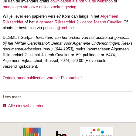
Je kan de inventaris gratis
downloaden als pdf via de webshop
of
raadplegen via onze online zoekomgeving
.
Wil je liever een papieren versie? Kom dan langs in het
Algemeen
Rijksarchief
of het
Algemeen Rijksarchief 2 - depot Joseph Cuvelier
. Of
plaats je bestelling via
publicat@arch.be
.
DESMET Gertjan,
Inventaris van het archief van het auditoraat-generaal
bij het Militair Gerechtshof: Dienst voor Algemene Onderrichtingen: Reeks
documentatiedossiers ((vnl.) 1944-1953),
reeks Inventarissen Algemeen
Rijksarchief 2 - depot Joseph Cuvelier nr. 69, publicatie nr. 6474,
Algemeen Rijksarchief, Brussel, 2024, €20,00 (+ eventuele
verzendingskosten).
Ontdek meer publicaties van het Rijksarchief
.
Lees meer
Alle nieuwsberichten