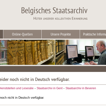
Belgisches Staatsarchiv
Hüter unserer kollektiven Erinnerung
Online-Quellen
Unsere Projekte
Praktische Inform
leider noch nicht in Deutsch verfügbar.
-
-
ienststellen und Lesesäle
Staatsarchiv in Gent
Staatsarchiv in Beveren
r noch nicht in Deutsch verfügbar.