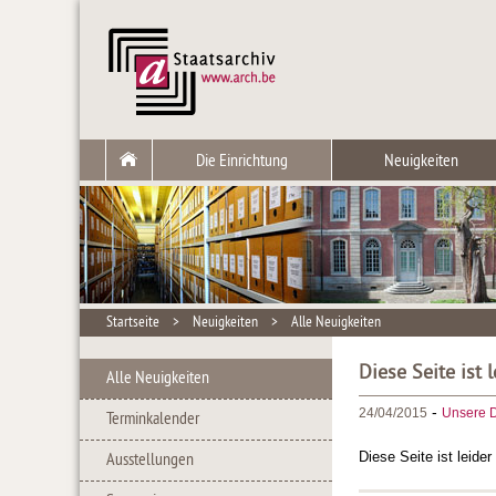
Die Einrichtung
Neuigkeiten
Startseite
>
Neuigkeiten
>
Alle Neuigkeiten
Diese Seite ist 
Alle Neuigkeiten
-
24/04/2015
Unsere D
Terminkalender
Diese Seite ist leide
Ausstellungen