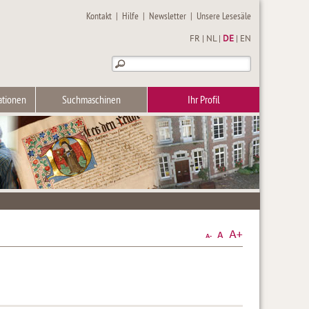
Kontakt
|
Hilfe
|
Newsletter
|
Unsere Lesesäle
FR
|
NL
|
DE
|
EN
ationen
Suchmaschinen
Ihr Profil