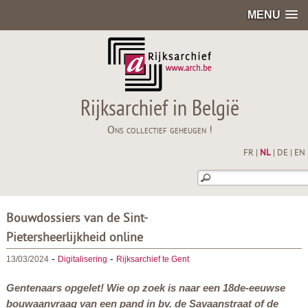
MENU
Rijksarchief in België
Ons collectief geheugen !
FR
|
NL
|
DE
|
EN
Bouwdossiers van de Sint-
Pietersheerlijkheid online
-
-
13/03/2024
Digitalisering
Rijksarchief te Gent
Gentenaars opgelet! Wie op zoek is naar een 18de-eeuwse
bouwaanvraag van een pand in bv. de Savaanstraat of de