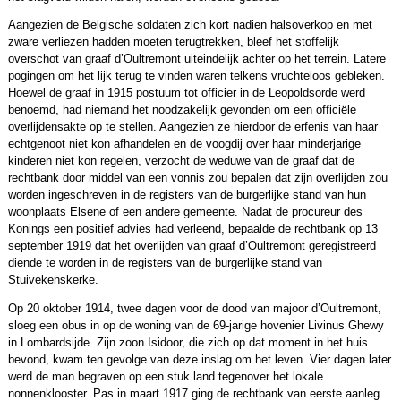
Aangezien de Belgische soldaten zich kort nadien halsoverkop en met
zware verliezen hadden moeten terugtrekken, bleef het stoffelijk
overschot van graaf d’Oultremont uiteindelijk achter op het terrein. Latere
pogingen om het lijk terug te vinden waren telkens vruchteloos gebleken.
Hoewel de graaf in 1915 postuum tot officier in de Leopoldsorde werd
benoemd, had niemand het noodzakelijk gevonden om een officiële
overlijdensakte op te stellen. Aangezien ze hierdoor de erfenis van haar
echtgenoot niet kon afhandelen en de voogdij over haar minderjarige
kinderen niet kon regelen, verzocht de weduwe van de graaf dat de
rechtbank door middel van een vonnis zou bepalen dat zijn overlijden zou
worden ingeschreven in de registers van de burgerlijke stand van hun
woonplaats Elsene of een andere gemeente. Nadat de procureur des
Konings een positief advies had verleend, bepaalde de rechtbank op 13
september 1919 dat het overlijden van graaf d’Oultremont geregistreerd
diende te worden in de registers van de burgerlijke stand van
Stuivekenskerke.
Op 20 oktober 1914, twee dagen voor de dood van majoor d’Oultremont,
sloeg een obus in op de woning van de 69-jarige hovenier Livinus Ghewy
in Lombardsijde. Zijn zoon Isidoor, die zich op dat moment in het huis
bevond, kwam ten gevolge van deze inslag om het leven. Vier dagen later
werd de man begraven op een stuk land tegenover het lokale
nonnenklooster. Pas in maart 1917 ging de rechtbank van eerste aanleg