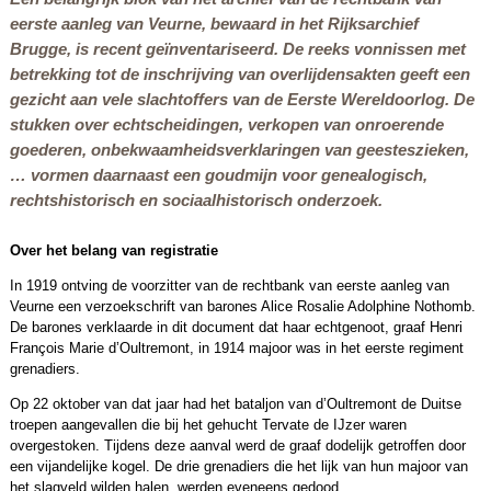
eerste aanleg van Veurne, bewaard in het Rijksarchief
Brugge, is recent geïnventariseerd. De reeks vonnissen met
betrekking tot de inschrijving van overlijdensakten geeft een
gezicht aan vele slachtoffers van de Eerste Wereldoorlog. De
stukken over echtscheidingen, verkopen van onroerende
goederen, onbekwaamheidsverklaringen van geesteszieken,
… vormen daarnaast een goudmijn voor genealogisch,
rechtshistorisch en sociaalhistorisch onderzoek.
Over het belang van registratie
In 1919 ontving de voorzitter van de rechtbank van eerste aanleg van
Veurne een verzoekschrift van barones Alice Rosalie Adolphine Nothomb.
De barones verklaarde in dit document dat haar echtgenoot, graaf Henri
François Marie d’Oultremont, in 1914 majoor was in het eerste regiment
grenadiers.
Op 22 oktober van dat jaar had het bataljon van d’Oultremont de Duitse
troepen aangevallen die bij het gehucht Tervate de IJzer waren
overgestoken. Tijdens deze aanval werd de graaf dodelijk getroffen door
een vijandelijke kogel. De drie grenadiers die het lijk van hun majoor van
het slagveld wilden halen, werden eveneens gedood.