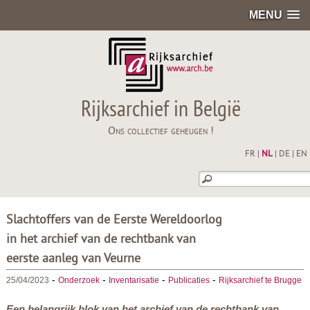
MENU
Rijksarchief in België
Ons collectief geheugen !
FR
|
NL
|
DE
|
EN
Slachtoffers van de Eerste Wereldoorlog
in het archief van de rechtbank van
eerste aanleg van Veurne
-
-
-
-
25/04/2023
Onderzoek
Inventarisatie
Publicaties
Rijksarchief te Brugge
Een belangrijk blok van het archief van de rechtbank van