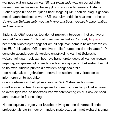
wanneer, wat en waarom van 30 jaar
world wide web
en benadrukte
waarom webarchieven zo belangrijk zijn voor onderzoekers. Patricia
Blanco legde uit hoe ze tijdens haar stage bij KBR aan de slag is gegaan
met de archiefcollecties van KBR, wat uitmondde in haar masterthesis
Saving the Belgian web: web archiving practices, research opportunities
and limitations
.
Tijdens de Q&A-sessies toonde het publiek interesse in het archiveren
van het “.eu-domein”. Het nationaal webarchief in Portugal,
Arquivo.pt
,
heeft een pilootproject opgezet om dit top level domein te archiveren en
het EU Publications Office archiveert alle “.europa.eu-domeinnamen”. De
concrete agenda voor de verdere ontwikkeling van het Belgische
webarchief kwam ook aan bod. Die hangt grotendeels af van de nieuwe
regering, aangezien bijkomende fondsen nodig zijn om het webarchief uit
te bouwen. Andere punten die werden aangehaald zijn:
- de noodzaak om gebruikers centraal te stellen, hen voldoende te
informeren en te betrekken
- de voordelen van het gebruik van het WARC-bestandsformaat
- welke argumenten doorslaggevend kunnen zijn om het politieke niveau
te overtuigen van de noodzaak van webarchivering en dus ook de nood
aan structurele financiering
Het colloquium zorgde voor kruisbestuiving tussen de verschillende
professionals die in meer of mindere mate bezig zijn met webarchivering