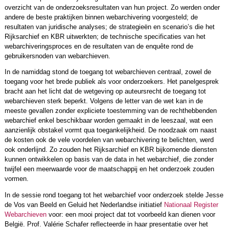
overzicht van de onderzoeksresultaten van hun project. Zo werden onder
andere de beste praktijken binnen webarchivering voorgesteld; de
resultaten van juridische analyses; de strategieën en scenario’s die het
Rijksarchief en KBR uitwerkten; de technische specificaties van het
webarchiveringsproces en de resultaten van de enquête rond de
gebruikersnoden van webarchieven.
In de namiddag stond de toegang tot webarchieven centraal, zowel de
toegang voor het brede publiek als voor onderzoekers. Het panelgesprek
bracht aan het licht dat de wetgeving op auteursrecht de toegang tot
webarchieven sterk beperkt. Volgens de letter van de wet kan in de
meeste gevallen zonder expliciete toestemming van de rechthebbenden
webarchief enkel beschikbaar worden gemaakt in de leeszaal, wat een
aanzienlijk obstakel vormt qua toegankelijkheid. De noodzaak om naast
de kosten ook de vele voordelen van webarchivering te belichten, werd
ook onderlijnd. Zo zouden het Rijksarchief en KBR bijkomende diensten
kunnen ontwikkelen op basis van de data in het webarchief, die zonder
twijfel een meerwaarde voor de maatschappij en het onderzoek zouden
vormen.
In de sessie rond toegang tot het webarchief voor onderzoek stelde Jesse
de Vos van Beeld en Geluid het Nederlandse initiatief
Nationaal Register
Webarchieven
voor: een mooi project dat tot voorbeeld kan dienen voor
België. Prof. Valérie Schafer reflecteerde in haar presentatie over het