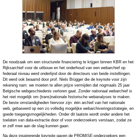
De noodzaak om een structurele financiering te krijgen binnen KBR en het
Rijksarchief voor de uitbouw en het onderhoud van een webarchief op
federaal niveau werd onderlijnd door de directeurs van beide instellingen.
Dit werd ook beaamd door prof. Niels Brügger die de keynote voor zijn
rekening nam: we moeten te allen prijze vermijden dat nogmaals 25 jaar
Belgische webgeschiedenis verloren gaat. Zonder nationaal webarchief is
het niet mogelijk om (trans)nationale historische webanalyses te maken.
De beste omstandigheden hiervoor zijn: één archief van het nationale
web, gebaseerd op een zo volledig mogelijke webarchiveringsstrategie, en
goede toegangsmogelijkheden. Onder dit laatste wordt onder andere het
toelaten van data-extractie door of voor onderzoekers verstaan, zodat ze
er zelf mee aan de slag kunnen gaan.
Na deze inspirerende keynote gaven de PROMISE-onderzoekers een