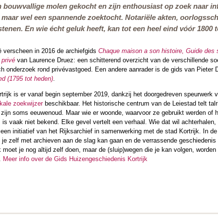
en bouwvallige molen gekocht en zijn enthousiast op zoek naar in
 maar wel een spannende zoektocht. Notariële akten, oorlogssc
tenen. En wie écht geluk heeft, kan tot een heel eind vóór 1800 
ië verscheen in 2016 de archiefgids
Chaque maison a son histoire, Guide des s
 privé
van Laurence Druez: een schitterend overzicht van de verschillende so
risch onderzoek rond privévastgoed. Een andere aanrader is de gids van Pieter
d (1795 tot heden)
.
rtrijk is er vanaf begin september 2019, dankzij het doorgedreven speurwer
okale zoekwijzer
beschikbaar. Het historische centrum van de Leiestad telt talr
zijn soms eeuwenoud. Maar wie er woonde, waarvoor ze gebruikt werden of ho
 is vaak niet bekend. Elke gevel vertelt een verhaal. Wie dat wil achterhalen
en initiatief van het Rijksarchief in samenwerking met de stad Kortrijk. In de 
e je zelf met archieven aan de slag kan gaan en de verrassende geschiedeni
 moet je nog altijd zelf doen, maar de (sluip)wegen die je kan volgen, worden 
.
Meer info over de Gids Huizengeschiedenis Kortrijk