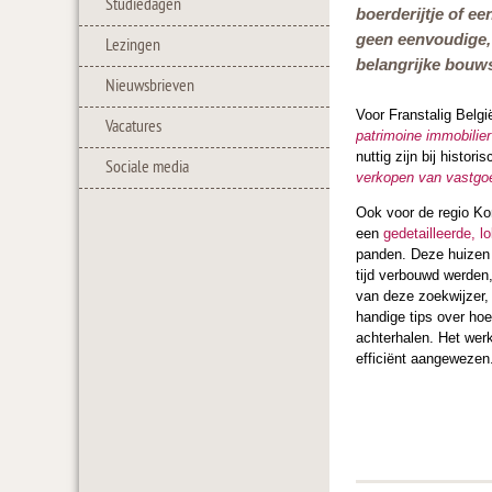
Studiedagen
boerderijtje of e
geen eenvoudige,
Lezingen
belangrijke bouws
Nieuwsbrieven
Voor Franstalig Belg
Vacatures
patrimoine immobilier
nuttig zijn bij histo
Sociale media
verkopen van vastgoe
Ook voor de regio Ko
een
gedetailleerde, l
panden. Deze huizen 
tijd verbouwd werden,
van deze zoekwijzer, e
handige tips over ho
achterhalen. Het werk
efficiënt aangewezen