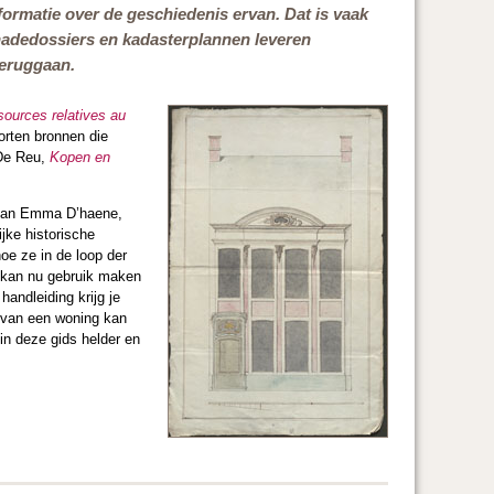
formatie over de geschiedenis ervan. Dat is vaak
hadedossiers en kadasterplannen leveren
teruggaan.
ources relatives au
orten bronnen die
 De Reu,
Kopen en
k van Emma D’haene,
ijke historische
e ze in de loop der
, kan nu gebruik maken
handleiding krijg je
s van een woning kan
in deze gids helder en