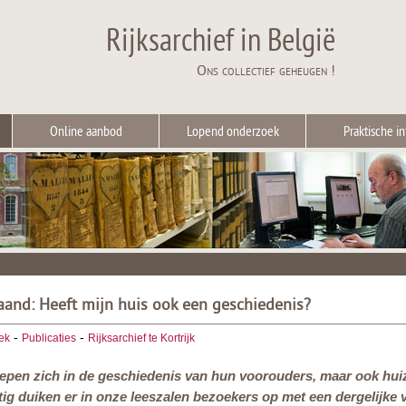
Rijksarchief in België
Ons collectief geheugen !
Online aanbod
Lopend onderzoek
Praktische in
and: Heeft mijn huis ook een geschiedenis?
-
-
ek
Publicaties
Rijksarchief te Kortrijk
epen zich in de geschiedenis van hun voorouders, maar ook hui
ig duiken er in onze leeszalen bezoekers op met een dergelijke