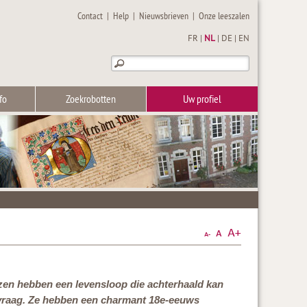
Contact
|
Help
|
Nieuwsbrieven
|
Onze leeszalen
FR
|
NL
|
DE
|
EN
fo
Zoekrobotten
Uw profiel
zen hebben een levensloop die achterhaald kan
 vraag. Ze hebben een charmant 18e-eeuws