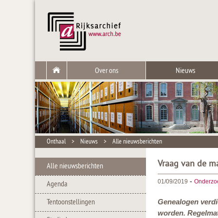
Over ons
Nieuws
Onthaal
>
Nieuws
>
Alle nieuwsberichten
Vraag van de ma
Alle nieuwsberichten
-
01/09/2019
Onderzo
Agenda
Tentoonstellingen
Genealogen verdi
worden. Regelmat