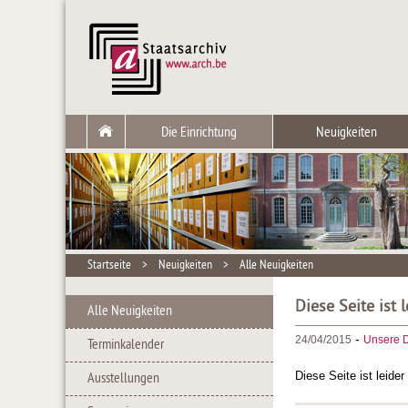
Die Einrichtung
Neuigkeiten
Startseite
>
Neuigkeiten
>
Alle Neuigkeiten
Diese Seite ist 
Alle Neuigkeiten
-
24/04/2015
Unsere D
Terminkalender
Diese Seite ist leide
Ausstellungen