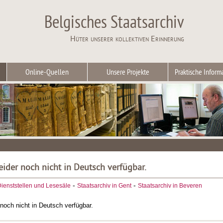
Belgisches Staatsarchiv
Hüter unserer kollektiven Erinnerung
Online-Quellen
Unsere Projekte
Praktische Inform
leider noch nicht in Deutsch verfügbar.
-
-
ienststellen und Lesesäle
Staatsarchiv in Gent
Staatsarchiv in Beveren
r noch nicht in Deutsch verfügbar.