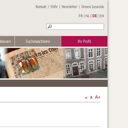
Kontakt
|
Hilfe
|
Newsletter
|
Unsere Lesesäle
FR
|
NL
|
DE
|
EN
ationen
Suchmaschinen
Ihr Profil