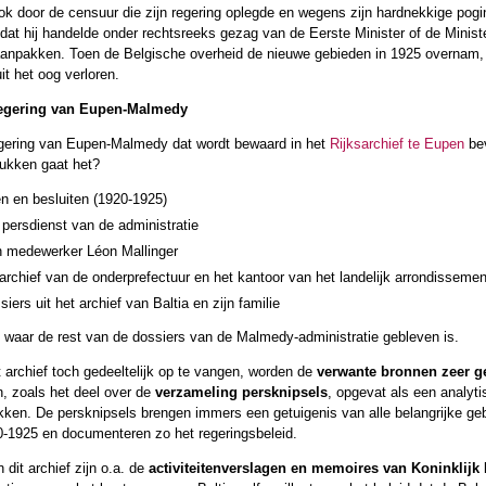
k door de censuur die zijn regering oplegde en wegens zijn hardnekkige pogin
t hij handelde onder rechtsreeks gezag van de Eerste Minister of de Ministe
aanpakken. Toen de Belgische overheid de nieuwe gebieden in 1925 overnam,
t het oog verloren.
 regering van Eupen-Malmedy
egering van Eupen-Malmedy dat wordt bewaard in het
Rijksarchief te Eupen
bev
ukken gaat het?
en en besluiten (1920-1925)
 persdienst van de administratie
 medewerker Léon Mallinger
 archief van de onderprefectuur en het kantoor van het landelijk arrondissem
iers uit het archief van Baltia en zijn familie
waar de rest van de dossiers van de Malmedy-administratie gebleven is.
 archief toch gedeeltelijk op te vangen, worden de
verwante bronnen zeer g
n, zoals het deel over de
verzameling persknipsels
, opgevat als een analyti
kken. De persknipsels brengen immers een getuigenis van alle belangrijke ge
0-1925 en documenteren zo het regeringsbeleid.
 dit archief zijn o.a. de
activiteitenverslagen en memoires van Koninklij