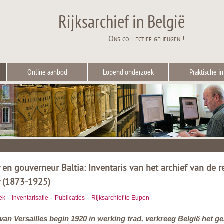
Rijksarchief in België
Ons collectief geheugen !
Online aanbod
Lopend onderzoek
Praktische in
n gouverneur Baltia: Inventaris van het archief van de r
 (1873-1925)
-
-
-
ek
Inventarisatie
Publicaties
Rijksarchief te Eupen
van Versailles begin 1920 in werking trad, verkreeg België het