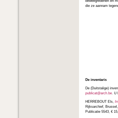
beweegredenen en mot
die ze aannam tegen
De inventaris
De (Duitstalige) inven
publicat@arch.be
. U
HERREBOUT Els,
I
Rijksarchief, Brussel
Publicatie 5543, € 1