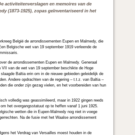
 activiteitenverslagen en memoires van de
dy (1873-1925), zopas geïnventariseerd in het
 verkreeg België de arrondissementen Eupen en Malmedy, die
 Een Belgische wet van 19 september 1919 verleende de
ommissaris.
ag over de arrondissementen Eupen en Malmedy. Generaal
 en VII van de wet van 19 september beschikte de Hoge
aagde Baltia erin om in de nieuwe gebieden geleidelijk de
en. Andere opdrachten van de regering – t.t.z. van Baltia –
den die onder zijn gezag vielen, en het voorbereiden van hun
idisch volledig was geassimileerd, maar in 1922 gingen reeds
om het overgangsstatuut op te heffen vanaf 1 juni 1925.
elgische wetten die in Eupen-Malmedy nog niet in voege
gerrechten. Na de fusie met het Waalse arrondissement
olgens het Verdrag van Versailles moest houden in de