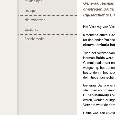
Studiedagen
Generaal Herman 
omstreden Baltia 
Lezingen
Rijksarchief te E
Nieuwsbrieven
Het Verdrag van Vers
Vacatures
Krachtens artikels 3
Sociale media
tot dan onder Pruisi
nieuwe territoria he
Toen het Verdrag van
Herman
Baltia werd
Commissaris over nag
wetgeving, het schoo
bestonden in het hou
definitieve aanhechti
Generaal Baltia was v
stemmen op om een ei
Eupen-Malmedy zou d
waren, werden er ing
Verviers werd de adm
Baltia was een enigsz