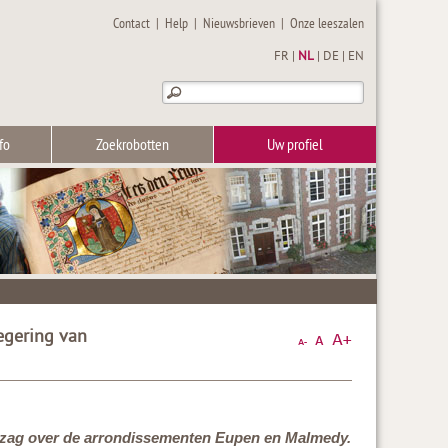
Contact
|
Help
|
Nieuwsbrieven
|
Onze leeszalen
FR
|
NL
|
DE
|
EN
fo
Zoekrobotten
Uw profiel
egering van
 gezag over de arrondissementen Eupen en Malmedy.