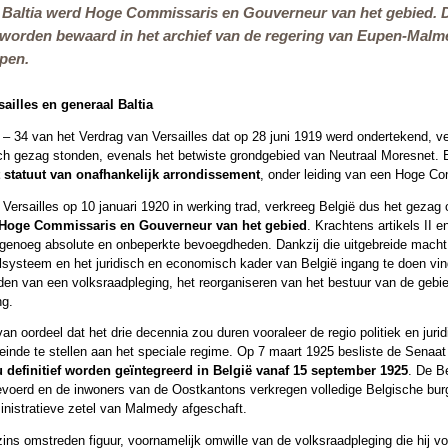
Baltia werd Hoge Commissaris en Gouverneur van het gebied. De
worden bewaard in het archief van de regering van Eupen-Malme
upen.
ailles en generaal Baltia
2 – 34 van het Verdrag van Versailles dat op 28 juni 1919 werd ondertekend,
sch gezag stonden, evenals het betwiste grondgebied van Neutraal Moresnet.
t statuut van onafhankelijk arrondissement
, onder leiding van een Hoge C
 Versailles op 10 januari 1920 in werking trad, verkreeg België dus het gez
 Hoge Commissaris en Gouverneur van het gebied
. Krachtens artikels II
enoeg absolute en onbeperkte bevoegdheden. Dankzij die uitgebreide macht sl
lsysteem en het juridisch en economisch kader van België ingang te doen vind
den van een volksraadpleging, het reorganiseren van het bestuur van de gebie
ng.
an oordeel dat het drie decennia zou duren vooraleer de regio politiek en jur
nde te stellen aan het speciale regime. Op 7 maart 1925 besliste de Senaat 
efinitief worden geïntegreerd in België vanaf 15 september 1925
. De B
evoerd en de inwoners van de Oostkantons verkregen volledige Belgische bur
inistratieve zetel van Malmedy afgeschaft.
ins omstreden figuur, voornamelijk omwille van de volksraadpleging die hij v