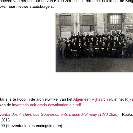
ieven van het bestuur en van Baltia zelf en illustreren het beleid dat de Be
over haar nieuwe staatsburgers.
taris is te koop in de archiefwinkel van het
Algemeen Rijksarchief
, in het
Rijk
 kan de
inventaris ook gratis downloaden als pdf
.
nventar des Archivs des Gouvernements Eupen-Malmedy (1873-1925)
,
Reek
, 2015.
5,00 (+ eventuele verzendingskosten).