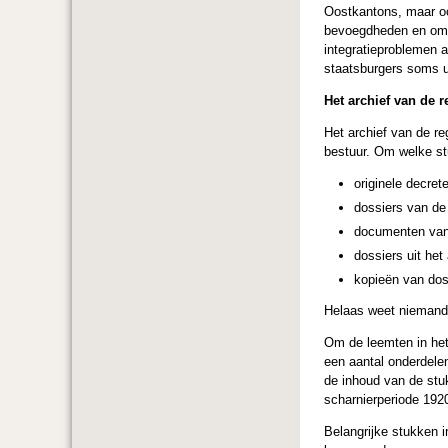
Oostkantons, maar oo
bevoegdheden en omda
integratieproblemen 
staatsburgers soms ui
Het archief van de
Het archief van de r
bestuur. Om welke st
originele decret
dossiers van de
documenten van
dossiers uit het
kopieën van doss
Helaas weet niemand 
Om de leemten in het
een aantal onderdele
de inhoud van de stu
scharnierperiode 192
Belangrijke stukken in