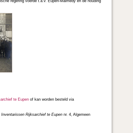
lgische regering voerde t.a.v. Eupen-Malmedy en de houding
sarchief te Eupen
of kan worden besteld via
s
Inventarissen Rijksarchief te Eupen
nr. 4, Algemeen