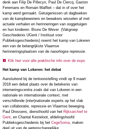
denk aan Filip De Pillecyn, Paul De Clercq, Gaston
Feremans en Romain Malfliet – dat in of over het
kamp werd gemaakt. Getuigenissen uit dagboeken
van de kampbewoners en bewakers wisselen af met
actuele verhalen en herinneringen van ooggetuigen
en hun kinderen. Bruno De Wever (Vakgroep
Geschiedenis UGent / Instituut voor
Publieksgeschiedenis) noemt het kamp van Lokeren
een van de belangrijkste Vlaamse
herinneringsplaatsen van de naoorlogse repressie.
Klik hier voor alle praktische info over de expo
Het kamp van Lokeren: het debat
Aansluitend bij de tentoonstelling vindt op 9 maart
2018 een debat plaats over de betekenis van
interneringscentra zoals dat van Lokeren in een
nationale en internationale context, met
verschillende (inter)nationale experts op het vlak
van collaboratie, repressie en Vlaamse beweging.
Paul Drossens, diensthoofd van het
Rijksarchief te
Gent
, en Chantal Kesteloot, afdelingshoofd
Publieksgeschiedenis bij het
CegeSoma
, maken
deel uit van de wetenschappelijke