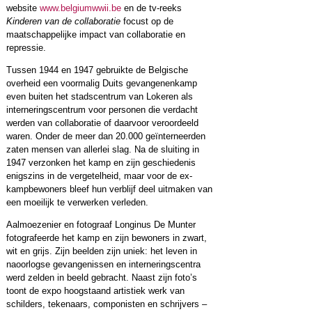
website
www.belgiumwwii.be
en de tv-reeks
Kinderen van de collaboratie
focust op de
maatschappelijke impact van collaboratie en
repressie.
Tussen 1944 en 1947 gebruikte de Belgische
overheid een voormalig Duits gevangenenkamp
even buiten het stadscentrum van Lokeren als
interneringscentrum voor personen die verdacht
werden van collaboratie of daarvoor veroordeeld
waren. Onder de meer dan 20.000 geïnterneerden
zaten mensen van allerlei slag. Na de sluiting in
1947 verzonken het kamp en zijn geschiedenis
enigszins in de vergetelheid, maar voor de ex-
kampbewoners bleef hun verblijf deel uitmaken van
een moeilijk te verwerken verleden.
Aalmoezenier en fotograaf Longinus De Munter
fotografeerde het kamp en zijn bewoners in zwart,
wit en grijs. Zijn beelden zijn uniek: het leven in
naoorlogse gevangenissen en interneringscentra
werd zelden in beeld gebracht. Naast zijn foto’s
toont de expo hoogstaand artistiek werk van
schilders, tekenaars, componisten en schrijvers –