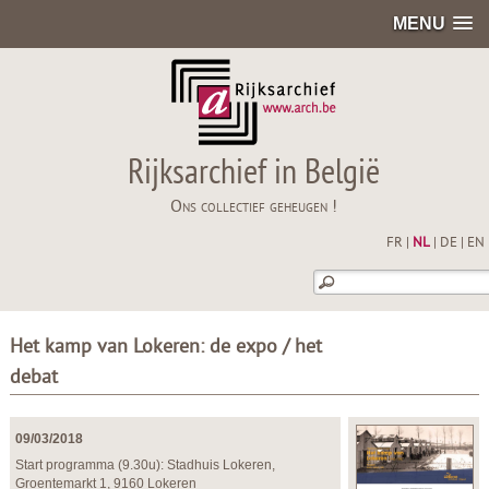
MENU
Rijksarchief in België
Ons collectief geheugen !
FR
|
NL
|
DE
|
EN
Het kamp van Lokeren: de expo / het
debat
09/03/2018
Start programma (9.30u): Stadhuis Lokeren,
Groentemarkt 1, 9160 Lokeren