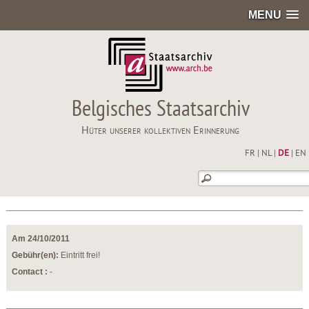
MENU
Belgisches Staatsarchiv
Hüter unserer kollektiven Erinnerung
FR
|
NL
|
DE
|
EN
Am 24/10/2011
Gebühr(en):
Eintritt frei!
Contact :
-