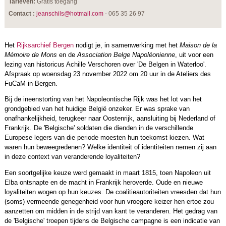
Tarieven:
Gratis toegang
Contact :
jeanschils@hotmail.com
- 065 35 26 97
Het
Rijksarchief Bergen
nodigt je, in samenwerking met het
Maison de la
Mémoire de Mons
en de
Association Belge Napoléonienne
, uit voor een
lezing van historicus Achille Verschoren over 'De Belgen in Waterloo'.
Afspraak op woensdag 23 november 2022 om 20 uur in de Ateliers des
FuCaM in Bergen.
Bij de ineenstorting van het Napoleontische Rijk was het lot van het
grondgebied van het huidige België onzeker. Er was sprake van
onafhankelijkheid, terugkeer naar Oostenrijk, aansluiting bij Nederland of
Frankrijk. De 'Belgische' soldaten die dienden in de verschillende
Europese legers van die periode moesten hun toekomst kiezen. Wat
waren hun beweegredenen? Welke identiteit of identiteiten nemen zij aan
in deze context van veranderende loyaliteiten?
Een soortgelijke keuze werd gemaakt in maart 1815, toen Napoleon uit
Elba ontsnapte en de macht in Frankrijk heroverde. Oude en nieuwe
loyaliteiten wogen op hun keuzes. De coalitieautoriteiten vreesden dat hun
(soms) vermeende genegenheid voor hun vroegere keizer hen ertoe zou
aanzetten om midden in de strijd van kant te veranderen. Het gedrag van
de 'Belgische' troepen tijdens de Belgische campagne is een indicatie van