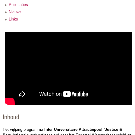
Publicaties
Nieuws
Links
Inhoud
Het vijfjarig programma
Inter Universitaire Attractiepool ‘Justice &