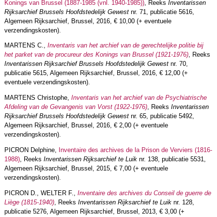
Konings van Brussel (1887-1985 (vnl. 1940-1985))
, Reeks
Inventarissen
Rijksarchief Brussels Hoofdstedelijk Gewest
nr. 71, publicatie 5616,
Algemeen Rijksarchief, Brussel, 2016, € 10,00 (+ eventuele
verzendingskosten).
MARTENS C.,
Inventaris van het archief van de gerechtelijke politie bij
het parket van de procureur des Konings van Brussel (1921-1976)
, Reeks
Inventarissen Rijksarchief Brussels Hoofdstedelijk Gewest
nr. 70,
publicatie 5615, Algemeen Rijksarchief, Brussel, 2016, € 12,00 (+
eventuele verzendingskosten).
MARTENS Christophe,
Inventaris van het archief van de Psychiatrische
Afdeling van de Gevangenis van Vorst (1922-1976)
, Reeks
Inventarissen
Rijksarchief Brussels Hoofdstedelijk Gewest
nr. 65, publicatie 5492,
Algemeen Rijksarchief, Brussel, 2016, € 2,00 (+ eventuele
verzendingskosten).
PICRON Delphine,
Inventaire des archives de la Prison de Verviers (1816-
1988)
,
Reeks
Inventarissen Rijksarchief te Luik
nr. 138, publicatie 5531,
Algemeen Rijksarchief, Brussel, 2015, € 7,00 (+ eventuele
verzendingskosten).
PICRON D., WELTER F.,
I
nventaire des archives du Conseil de guerre de
Liège (1815-1940)
, Reeks
Inventarissen Rijksarchief te Luik
nr. 128,
publicatie 5276, Algemeen Rijksarchief, Brussel, 2013, € 3,00 (+