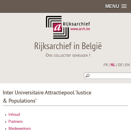
MENU
Rijksarchief in België
Ons collectief geheugen !
FR
|
NL
|
DE
|
EN
Inter Universitaire Attractiepool ‘Justice
& Populations’
Inhoud
Partners
Medewerkers