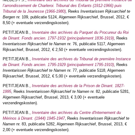
l’arrondissement de Charleroi. Tribunal des Enfants (1912-1966) puis
Tribunal de la Jeunesse (1966-1980)
,
Reeks
Inventarissen Rijksarchief te
Bergen
nr. 109, publicatie 5124, Algemeen Rijksarchief, Brussel, 2012, €
8,50 (+ eventuele verzendingskosten).
PETITJEAN B.,
Inventaire des archives du Parquet du Procureur du Roi
de Dinant. Fonds ancien. 1797-1932 (principalement 1836-1919)
, Reeks
Inventarissen Rijksarchief te Namen
nr. 76, publicatie 5117, Algemeen
Rijksarchief, Brussel, 2012, € 2,50 (+ eventuele verzendingskosten).
PETITJEAN B.,
Inventaire des archives du Tribunal de première Instance
de Dinant. Fonds ancien. 1795-1929 (principalement 1795-1910)
, Reeks
Inventarissen Rijksarchief te Namen
nr. 77, publicatie 5118, Algemeen
Rijksarchief, Brussel, 2012, € 5,00 (+ eventuele verzendingskosten).
PETITJEAN B.,
Inventaire des archives de la Prison de Dinant. 1827-
1995
, Reeks
Inventarissen Rijksarchief te Namen
nr. 82, publicatie 5281,
Algemeen Rijksarchief, Brussel, 2013, € 3,00 (+ eventuele
verzendingskosten).
PETITJEAN B.,
Inventaire des archives du Centre d'Internement du
Mérinos à Dinant. (1944) 1945-1947
, Reeks
Inventarissen Rijksarchief te
Namen
nr. 83, publicatie 5282, Algemeen Rijksarchief, Brussel, 2013, €
2,00 (+ eventuele verzendingskosten).