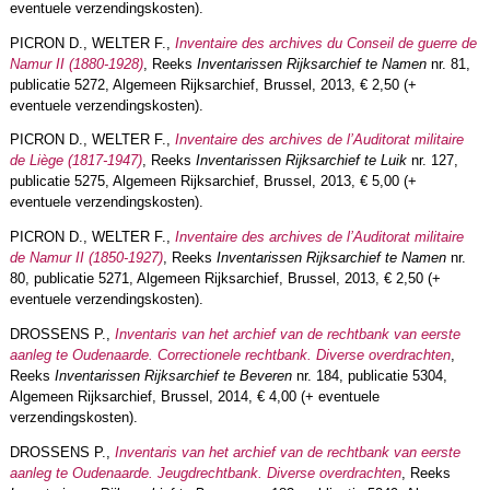
eventuele verzendingskosten).
PICRON D., WELTER F.,
Inventaire des archives du Conseil de guerre de
Namur II (1880-1928)
, Reeks
Inventarissen Rijksarchief te Namen
nr. 81,
publicatie 5272, Algemeen Rijksarchief, Brussel, 2013, € 2,50 (+
eventuele verzendingskosten).
PICRON D., WELTER F.,
Inventaire des archives de l’Auditorat militaire
de Liège (1817-1947)
, Reeks
Inventarissen Rijksarchief te Luik
nr. 127,
publicatie 5275, Algemeen Rijksarchief, Brussel, 2013, € 5,00 (+
eventuele verzendingskosten).
PICRON D., WELTER F.,
Inventaire des archives de l’Auditorat militaire
de Namur II (1850-1927)
, Reeks
Inventarissen Rijksarchief te Namen
nr.
80, publicatie 5271, Algemeen Rijksarchief, Brussel, 2013, € 2,50 (+
eventuele verzendingskosten).
DROSSENS P.,
Inventaris van het archief van de rechtbank van eerste
aanleg te Oudenaarde. Correctionele rechtbank. Diverse overdrachten
,
Reeks
Inventarissen Rijksarchief te Beveren
nr. 184, publicatie 5304,
Algemeen Rijksarchief, Brussel, 2014, € 4,00 (+ eventuele
verzendingskosten).
DROSSENS P.,
Inventaris van het archief van de rechtbank van eerste
aanleg te Oudenaarde. Jeugdrechtbank. Diverse overdrachten
, Reeks