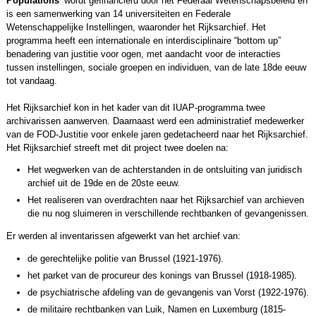
Populations’
wordt gefinancierd door het Federaal Wetenschapsbeleid en
is een samenwerking van 14 universiteiten en Federale
Wetenschappelijke Instellingen, waaronder het Rijksarchief. Het
programma heeft een internationale en interdisciplinaire “bottom up”
benadering van justitie voor ogen, met aandacht voor de interacties
tussen instellingen, sociale groepen en individuen, van de late 18de eeuw
tot vandaag.
Het Rijksarchief kon in het kader van dit IUAP-programma twee
archivarissen aanwerven. Daarnaast werd een administratief medewerker
van de FOD-Justitie voor enkele jaren gedetacheerd naar het Rijksarchief.
Het Rijksarchief streeft met dit project twee doelen na:
Het wegwerken van de achterstanden in de ontsluiting van juridisch
archief uit de 19de en de 20ste eeuw.
Het realiseren van overdrachten naar het Rijksarchief van archieven
die nu nog sluimeren in verschillende rechtbanken of gevangenissen.
Er werden al inventarissen afgewerkt van het archief van:
de gerechtelijke politie van Brussel (1921-1976).
het parket van de procureur des konings van Brussel (1918-1985).
de psychiatrische afdeling van de gevangenis van Vorst (1922-1976).
de militaire rechtbanken van Luik, Namen en Luxemburg (1815-