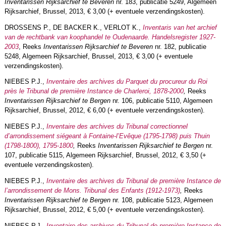
Inventarissen Rijksarchief te Beveren
nr. 183, publicatie 5249, Algemeen
Rijksarchief, Brussel, 2013, € 3,00 (+ eventuele verzendingskosten).
DROSSENS P., DE BACKER K., VERLOT K.,
Inventaris van het archief
van de rechtbank van koophandel te Oudenaarde. Handelsregister 1927-
2003
, Reeks
Inventarissen Rijksarchief te Beveren
nr. 182, publicatie
5248, Algemeen Rijksarchief, Brussel, 2013, € 3,00 (+ eventuele
verzendingskosten).
NIEBES P.J.,
Inventaire des archives du Parquet du procureur du Roi
près le Tribunal de première Instance de Charleroi, 1878-2000
,
Reeks
Inventarissen Rijksarchief te Bergen
nr. 106, publicatie 5110, Algemeen
Rijksarchief, Brussel, 2012, € 6,00 (+ eventuele verzendingskosten).
NIEBES P.J.,
Inventaire des archives du Tribunal correctionnel
d’arrondissement siégeant à Fontaine-l’Evêque (1795-1798) puis Thuin
(1798-1800), 1795-1800
,
Reeks
Inventarissen Rijksarchief te Bergen
nr.
107, publicatie 5115, Algemeen Rijksarchief, Brussel, 2012, € 3,50 (+
eventuele verzendingskosten).
NIEBES P.J.,
Inventaire des archives du Tribunal de première Instance de
l’arrondissement de Mons. Tribunal des Enfants (1912-1973)
,
Reeks
Inventarissen Rijksarchief te Bergen
nr. 108, publicatie 5123, Algemeen
Rijksarchief, Brussel, 2012, € 5,00 (+ eventuele verzendingskosten).
NIEBES P.J.,
Inventaire des archives du Tribunal de première Instance de