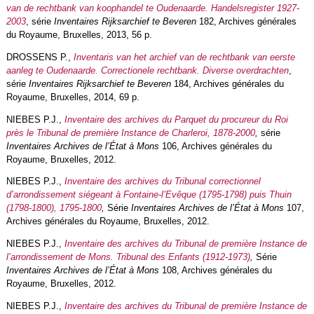
van de rechtbank van koophandel te Oudenaarde. Handelsregister 1927-
2003
, série
Inventaires Rijksarchief te Beveren
182, Archives générales
du Royaume, Bruxelles, 2013, 56 p.
DROSSENS P.,
Inventaris van het archief van de rechtbank van eerste
aanleg te Oudenaarde. Correctionele rechtbank. Diverse overdrachten
,
série
Inventaires Rijksarchief te Beveren
184, Archives générales du
Royaume, Bruxelles, 2014, 69 p.
NIEBES P.J.,
Inventaire des archives du Parquet du procureur du Roi
près le Tribunal de première Instance de Charleroi, 1878-2000
,
série
Inventaires Archives de l’État à Mons
106, Archives générales du
Royaume, Bruxelles, 2012.
NIEBES P.J.,
Inventaire des archives du Tribunal correctionnel
d’arrondissement siégeant à Fontaine-l’Evêque (1795-1798) puis Thuin
(1798-1800), 1795-1800
,
Série
Inventaires Archives de l’État à Mons
107,
Archives générales du Royaume, Bruxelles, 2012.
NIEBES P.J.,
Inventaire des archives du Tribunal de première Instance de
l’arrondissement de Mons. Tribunal des Enfants (1912-1973)
,
Série
Inventaires Archives de l’État à Mons
108, Archives générales du
Royaume, Bruxelles, 2012.
NIEBES P.J.,
Inventaire des archives du Tribunal de première Instance de