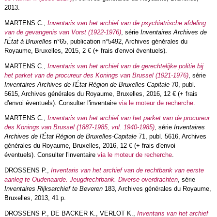
2013.
MARTENS C.,
Inventaris van het archief van de psychiatrische afdeling
van de gevangenis van Vorst (1922-1976)
, série
Inventaires Archives de
l'État à Bruxelles
n°65, publication n°5492, Archives générales du
Royaume, Bruxelles, 2015, 2 € (+ frais d'envoi éventuels).
MARTENS C.,
Inventaris van het archief van de gerechtelijke politie bij
het parket van de procureur des Konings van Brussel (1921-1976)
, série
Inventaires Archives de l'État Région de Bruxelles-Capitale
70, publ.
5615, Archives générales du Royaume, Bruxelles, 2016, 12 € (+ frais
d'envoi éventuels). Consulter l'inventaire
via le moteur de recherche
.
MARTENS C.,
Inventaris van het archief van het parket van de procureur
des Konings van Brussel (1887-1985, vnl. 1940-1985)
, série
Inventaires
Archives de l'État Région de Bruxelles-Capitale
71, publ. 5616, Archives
générales du Royaume, Bruxelles, 2016, 12 € (+ frais d'envoi
éventuels). Consulter l'inventaire
via le moteur de recherche
.
DROSSENS P.,
Inventaris van het archief van de rechtbank van eerste
aanleg te Oudenaarde. Jeugdrechtbank. Diverse overdrachten
, série
Inventaires Rijksarchief te Beveren
183, Archives générales du Royaume,
Bruxelles, 2013, 41 p.
DROSSENS P., DE BACKER K., VERLOT K.,
Inventaris van het archief