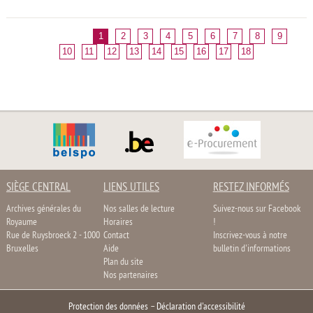
1
2
3
4
5
6
7
8
9
10
11
12
13
14
15
16
17
18
SIÈGE CENTRAL
LIENS UTILES
RESTEZ INFORMÉS
Archives générales du
Nos salles de lecture
Suivez-nous sur Facebook
Royaume
Horaires
!
Rue de Ruysbroeck 2 - 1000
Contact
Inscrivez-vous à notre
Bruxelles
Aide
bulletin d'informations
Plan du site
Nos partenaires
Protection des données
–
Déclaration d'accessibilité