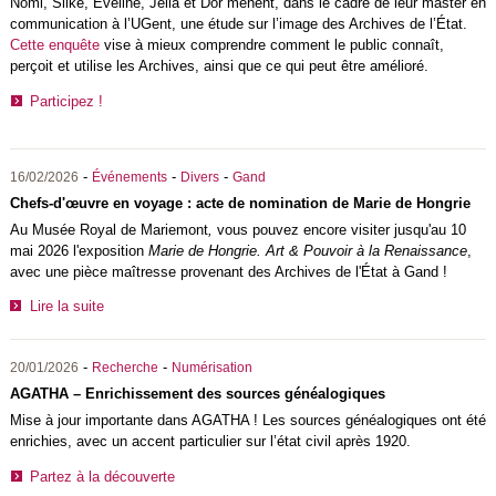
Nomi, Silke, Eveline, Jella et Dor mènent, dans le cadre de leur master en
communication à l’UGent, une étude sur l’image des Archives de l’État.
Cette enquête
vise à mieux comprendre comment le public connaît,
perçoit et utilise les Archives, ainsi que ce qui peut être amélioré.
Participez !
-
-
-
16/02/2026
Événements
Divers
Gand
Chefs-d'œuvre en voyage : acte de nomination de Marie de Hongrie
Au Musée Royal de Mariemont
,
vous pouvez encore visiter jusqu'au 10
mai 2026 l'exposition
Marie de Hongrie. Art & Pouvoir à la Renaissance
,
avec une pièce maîtresse provenant des Archives de l'État à Gand !
Lire la suite
-
-
20/01/2026
Recherche
Numérisation
AGATHA – Enrichissement des sources généalogiques
Mise à jour importante dans AGATHA ! Les sources généalogiques ont été
enrichies, avec un accent particulier sur l’état civil après 1920.
Partez à la découverte