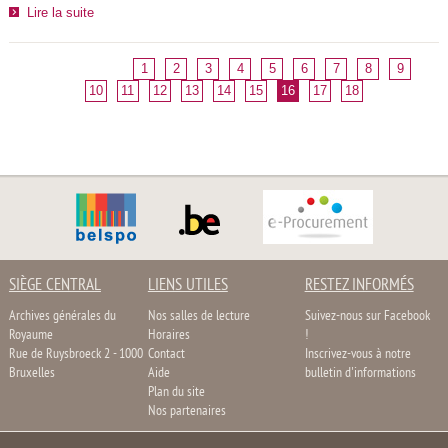
Lire la suite
1
2
3
4
5
6
7
8
9
10
11
12
13
14
15
16
17
18
SIÈGE CENTRAL
LIENS UTILES
RESTEZ INFORMÉS
Archives générales du
Nos salles de lecture
Suivez-nous sur Facebook
Royaume
Horaires
!
Rue de Ruysbroeck 2 - 1000
Contact
Inscrivez-vous à notre
Bruxelles
Aide
bulletin d'informations
Plan du site
Nos partenaires