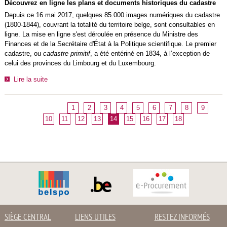
Découvrez en ligne les plans et documents historiques du cadastre
Depuis ce 16 mai 2017, quelques 85.000 images numériques du cadastre
(1800-1844), couvrant la totalité du territoire belge, sont consultables en
ligne. La mise en ligne s'est déroulée en présence du Ministre des
Finances et de la Secrétaire d'État à la Politique scientifique. Le premier
cadastre, ou
cadastre primitif
, a été entériné en 1834, à l’exception de
celui des provinces du Limbourg et du Luxembourg.
Lire la suite
1
2
3
4
5
6
7
8
9
10
11
12
13
14
15
16
17
18
SIÈGE CENTRAL
LIENS UTILES
RESTEZ INFORMÉS