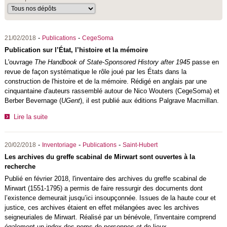
-
-
21/02/2018
Publications
CegeSoma
Publication sur l’État, l’histoire et la mémoire
L'ouvrage
The Handbook of State-Sponsored History after 1945
passe en
revue de façon systématique le rôle joué par les États dans la
construction de l'histoire et de la mémoire. Rédigé en anglais par une
cinquantaine d'auteurs rassemblé autour de Nico Wouters (CegeSoma) et
Berber Bevernage (
UGent
), il est publié aux éditions
Palgrave Macmillan.
Lire la suite
-
-
-
20/02/2018
Inventoriage
Publications
Saint-Hubert
Les archives du greffe scabinal de Mirwart sont ouvertes à la
recherche
Publié en février 2018, l'inventaire des archives du greffe scabinal de
Mirwart (1551-1795) a permis de faire ressurgir des documents dont
l’existence demeurait jusqu’ici insoupçonnée. Issues de la haute cour et
justice, ces archives étaient en effet mélangées avec les archives
seigneuriales de Mirwart. Réalisé par un bénévole, l'inventaire comprend
également un index des noms de personnes et de lieux.