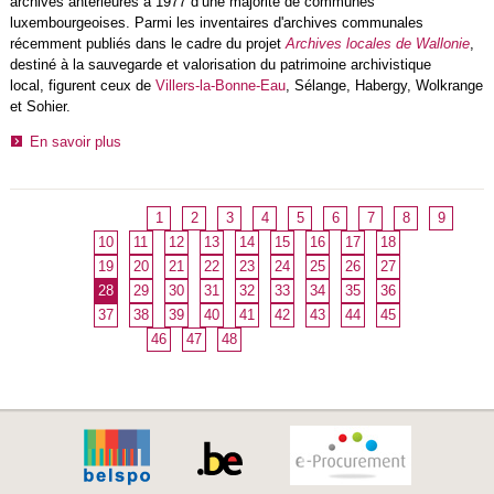
archives antérieures à 1977 d’une majorité de communes
luxembourgeoises. Parmi les inventaires d'archives communales
récemment publiés dans le cadre du projet
Archives locales de Wallonie
,
destiné à la sauvegarde et valorisation du patrimoine archivistique
local, figurent ceux de
Villers-la-Bonne-Eau
, Sélange, Habergy, Wolkrange
et Sohier.
En savoir plus
1
2
3
4
5
6
7
8
9
10
11
12
13
14
15
16
17
18
19
20
21
22
23
24
25
26
27
28
29
30
31
32
33
34
35
36
37
38
39
40
41
42
43
44
45
46
47
48