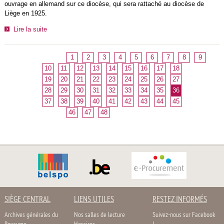
ouvrage en allemand sur ce diocèse, qui sera rattaché au diocèse de
Liège en 1925.
Lire la suite
1
2
3
4
5
6
7
8
9
10
11
12
13
14
15
16
17
18
19
20
21
22
23
24
25
26
27
28
29
30
31
32
33
34
35
36
37
38
39
40
41
42
43
44
45
46
47
48
SIÈGE CENTRAL
LIENS UTILES
RESTEZ INFORMÉS
Archives générales du
Nos salles de lecture
Suivez-nous sur Facebook