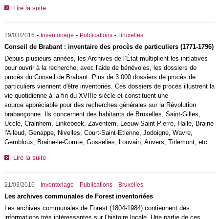
Lire la suite
-
-
-
29/03/2016
Inventoriage
Publications
Bruxelles
Conseil de Brabant : inventaire des procès de particuliers (1771-1796)
Depuis plusieurs années, les Archives de l’État multiplient les initiatives
pour ouvrir à la recherche, avec l'aide de bénévoles, les dossiers de
procès du Conseil de Brabant. Plus de 3.000 dossiers de procès de
particuliers viennent d'être inventoriés. Ces dossiers de procès illustrent la
vie quotidienne à la fin du XVIIIe siècle et constituent une
source appréciable pour des recherches générales sur la Révolution
brabançonne. Ils concernent des habitants de Bruxelles, Saint-Gilles,
Uccle, Crainhem, Linkebeek, Zaventem, Leeuw-Saint-Pierre, Halle, Braine
l'Alleud, Genappe, Nivelles, Court-Saint-Etienne, Jodoigne, Wavre,
Gembloux, Braine-le-Comte, Gosselies, Louvain, Anvers, Tirlemont, etc.
Lire la suite
-
-
-
21/03/2016
Inventoriage
Publications
Bruxelles
Les archives communales de Forest inventoriées
Les archives communales de Forest (1804-1984) contiennent des
informations très intéressantes sur l’histoire locale. Une partie de ces