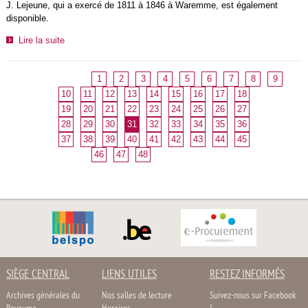
J. Lejeune, qui a exercé de 1811 à 1846 à Waremme, est également
disponible.
Lire la suite
1
2
3
4
5
6
7
8
9
10
11
12
13
14
15
16
17
18
19
20
21
22
23
24
25
26
27
28
29
30
31
32
33
34
35
36
37
38
39
40
41
42
43
44
45
46
47
48
SIÈGE CENTRAL
LIENS UTILES
RESTEZ INFORMÉS
Archives générales du
Nos salles de lecture
Suivez-nous sur Facebook