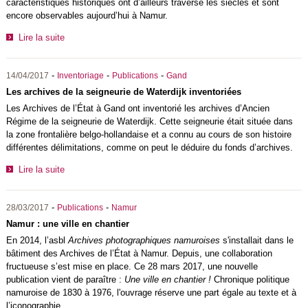
caractéristiques historiques ont d’ailleurs traversé les siècles et sont
encore observables aujourd’hui à Namur.
Lire la suite
-
-
-
14/04/2017
Inventoriage
Publications
Gand
Les archives de la seigneurie de Waterdijk inventoriées
Les Archives de l’État à Gand ont inventorié les archives d’Ancien
Régime de la seigneurie de Waterdijk. Cette seigneurie était située dans
la zone frontalière belgo-hollandaise et a connu au cours de son histoire
différentes délimitations, comme on peut le déduire du fonds d’archives.
Lire la suite
-
-
28/03/2017
Publications
Namur
Namur : une ville en chantier
En 2014, l’asbl
Archives photographiques namuroises
s'installait dans le
bâtiment des Archives de l’État à Namur. Depuis, une collaboration
fructueuse s’est mise en place. Ce 28 mars 2017, une nouvelle
publication vient de paraître :
Une ville en chantier !
Chronique politique
namuroise de 1830 à 1976, l'ouvrage réserve une part égale au texte et à
l’iconographie.