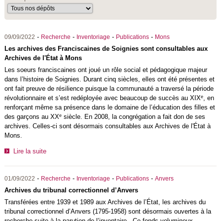
-
-
-
-
09/09/2022
Recherche
Inventoriage
Publications
Mons
Les archives des Franciscaines de Soignies sont consultables aux
Archives de l'État à Mons
Les soeurs franciscaines ont joué un rôle social et pédagogique majeur
dans l’histoire de Soignies. Durant cinq siècles, elles ont été présentes et
ont fait preuve de résilience puisque la communauté a traversé la période
e
révolutionnaire et s’est redéployée avec beaucoup de succès au XIX
, en
renforçant même sa présence dans le domaine de l’éducation des filles et
e
des garçons au XX
siècle. En 2008, la congrégation a fait don de ses
archives. Celles-ci sont désormais consultables aux Archives de l'État à
Mons.
Lire la suite
-
-
-
-
01/09/2022
Recherche
Inventoriage
Publications
Anvers
Archives du tribunal correctionnel d’Anvers
Transférées entre 1939 et 1989 aux Archives de l’État, les archives du
tribunal correctionnel d’Anvers (1795-1958) sont désormais ouvertes à la
recherche suite à la parution de l’inventaire. Ce fonds volumineux