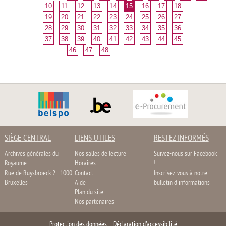
10
11
12
13
14
15
16
17
18
19
20
21
22
23
24
25
26
27
28
29
30
31
32
33
34
35
36
37
38
39
40
41
42
43
44
45
46
47
48
SIÈGE CENTRAL
LIENS UTILES
RESTEZ INFORMÉS
Archives générales du
Nos salles de lecture
Suivez-nous sur Facebook
Royaume
Horaires
!
Rue de Ruysbroeck 2 - 1000
Contact
Inscrivez-vous à notre
Bruxelles
Aide
bulletin d'informations
Plan du site
Nos partenaires
Protection des données
–
Déclaration d'accessibilité