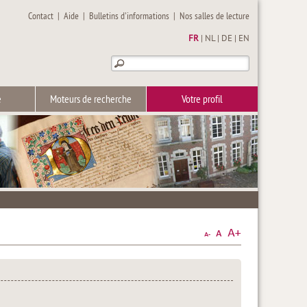
Contact
|
Aide
|
Bulletins d'informations
|
Nos salles de lecture
FR
|
NL
|
DE
|
EN
e
Moteurs de recherche
Votre profil