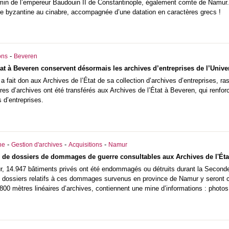
min de l’empereur Baudouin II de Constantinople, également comte de Namur. D
re byzantine au cinabre, accompagnée d’une datation en caractères grecs !
-
ons
Beveren
tat à Beveren conservent désormais les archives d’entreprises de l’Unive
 a fait don aux Archives de l’État de sa collection d’archives d’entreprises, ra
res d’archives ont été transférés aux Archives de l’État à Beveren, qui renforc
 d’entreprises.
-
-
-
he
Gestion d'archives
Acquisitions
Namur
s de dossiers de dommages de guerre consultables aux Archives de l'Ét
, 14.947 bâtiments privés ont été endommagés ou détruits durant la Seconde
s dossiers relatifs à ces dommages survenus en province de Namur y seront co
800 mètres linéaires d’archives, contiennent une mine d’informations : photos,