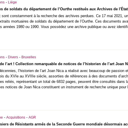
-
ons
Liège
es de soldats du département de l’Ourthe restitués aux Archives de l'État
at sont constamment à la recherche des archives perdues. Ce 17 mai 2021, un
extraits mortuaires de soldats du département de l’Ourthe. Ces documents avai
s années 1980 ou 1990. Vous possédez une archive publique ou avez identifié 
-
-
ons
Divers
Bruxelles
de l’art ! Collection remarquable de notices de l’historien de l’art Joan 
décennies, l’historien de l’art Joan Nica a réalisé avec beaucoup de passion et
llois du XVIe au XVIIIe siècle, assorties de références à des documents d’arc
es reliés, représentant un total de 6832 pages, peuvent être consultés dans la 
es notices de Joan Nica constituent un instrument de recherche unique pour l
-
-
he
Acquisitions
AGR
ssiers de Résistants armés de la Seconde Guerre mondiale désormais a