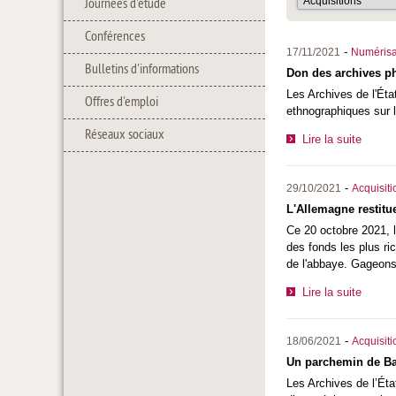
Journées d'étude
Conférences
-
17/11/2021
Numérisa
Bulletins d'informations
Don des archives p
Les Archives de l'Éta
Offres d'emploi
ethnographiques sur l
Réseaux sociaux
Lire la suite
-
29/10/2021
Acquisiti
L'Allemagne restitu
Ce 20 octobre 2021, l
des fonds les plus ri
de l'abbaye. Gageons 
Lire la suite
-
18/06/2021
Acquisiti
Un parchemin de Ba
Les Archives de l’Éta