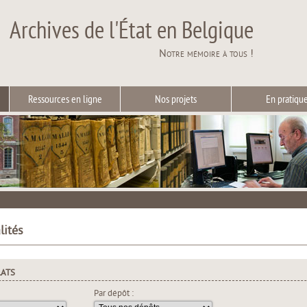
Archives de l'État en Belgique
Notre mémoire à tous !
Ressources en ligne
Nos projets
En pratiqu
lités
LATS
Par dépôt :