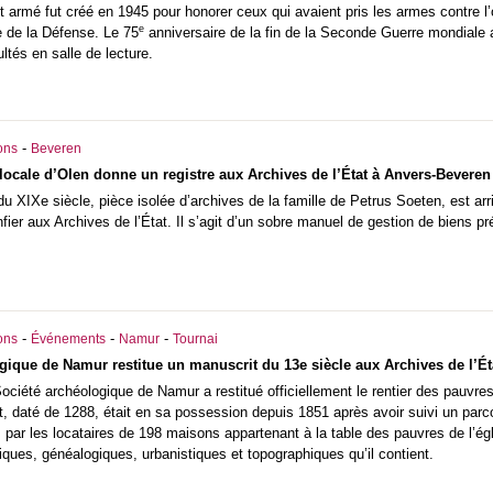
t armé fut créé en 1945 pour honorer ceux qui avaient pris les armes contre l
e
e de la Défense. Le 75
anniversaire de la fin de la Seconde Guerre mondiale a 
ultés en salle de lecture.
-
ons
Beveren
 locale d’Olen donne un registre aux Archives de l’État à Anvers-Beveren
du XIXe siècle, pièce isolée d’archives de la famille de Petrus Soeten, est arri
nfier aux Archives de l’État. Il s’agit d’un sobre manuel de gestion de biens 
-
-
-
ons
Événements
Namur
Tournai
gique de Namur restitue un manuscrit du 13e siècle aux Archives de l’Ét
ociété archéologique de Namur a restitué officiellement le rentier des pauvres
, daté de 1288, était en sa possession depuis 1851 après avoir suivi un parcou
 par les locataires de 198 maisons appartenant à la table des pauvres de l’égl
iques, généalogiques, urbanistiques et topographiques qu’il contient.