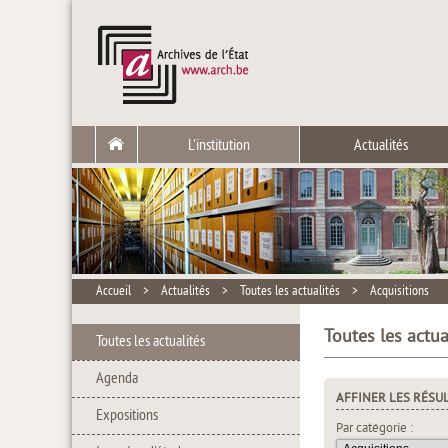
L'institution
Actualités
Accueil
>
Actualités
>
Toutes les actualités
>
Acquisitions
Toutes les actua
Toutes les actualités
Agenda
AFFINER LES RÉSU
Expositions
Par catégorie :