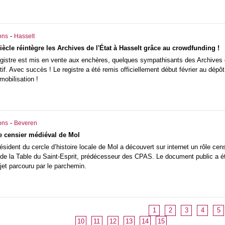
-
ons
Hasselt
iècle réintègre les Archives de l'État à Hasselt grâce au crowdfunding !
egistre est mis en vente aux enchères, quelques sympathisants des Archives d
tif. Avec succès ! Le registre a été remis officiellement début février au dépô
 mobilisation !
-
ons
Beveren
e censier médiéval de Mol
ésident du cercle d’histoire locale de Mol a découvert sur internet un rôle cen
 de la Table du Saint-Esprit, prédécesseur des CPAS. Le document public a é
jet parcouru par le parchemin.
1
2
3
4
5
10
11
12
13
14
15