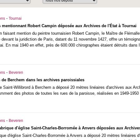
-
ons
Tournai
 mentionnant Robert Campin déposée aux Archives de l'État à Tournai
n faisant mention du peintre tournaisien Robert Campin, le Maître de Flémalle, 
 devant la juridiction de Paris, datant du 11 novembre 1427, offre un témoignage
ai. En mai 1940 en effet, près de 600.000 chirographes étaient détruits dans l'
-
ons
Beveren
de Berchem dans les archives paroissiales
de Saint-Willibrord à Berchem a déposé 20 mètres linéaires d'archives aux Arc
amment des photos de toutes les rues de la paroisse, réalisées en 1949-1950 
-
ons
Beveren
fabrique d'église Saint-Charles-Borromée à Anvers déposées aux Archives
rique d'église Saint-Charles-Borromée à Anvers a déposé 20 mètres linéaires 