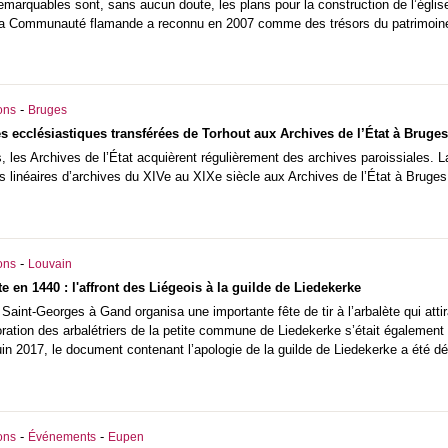
marquables sont, sans aucun doute, les plans pour la construction de l’église
la Communauté flamande a reconnu en 2007 comme des trésors du patrimoin
-
ons
Bruges
es ecclésiastiques transférées de Torhout aux Archives de l’État à Bruges
 les Archives de l’État acquièrent régulièrement des archives paroissiales. La
 linéaires d’archives du XIVe au XIXe siècle aux Archives de l’État à Bruges
-
ons
Louvain
ète en 1440 : l'affront des Liégeois à la guilde de Liedekerke
 Saint-Georges à Gand organisa une importante fête de tir à l’arbalète qui attir
ration des arbalétriers de la petite commune de Liedekerke s’était également 
juin 2017, le document contenant l’apologie de la guilde de Liedekerke a été 
-
-
ons
Événements
Eupen