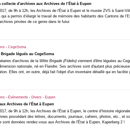
 collecte d'archives aux Archives de l’État à Eupen
17, de 9h à 12h, les Archives de l'État à Eupen et le musée ZVS à Saint-Vit
n qui a permis d’élargir le travail de mémoire des habitants des Cantons de l’E
chives privées de ce genre dans le futur.
-
ons
CegeSoma
te Brigade légués au CegeSoma
néaires d'archives de la
Witte Brigade (Fidelio)
viennent d'être léguées au C
imension nationale, né en Flandre. Ses archives sont d'autant plus précieuse
on. Elles ont, en outre, déjà fait l'objet d'un inventaire détaillé qui en facili
-
-
-
ons
Événements
Divers
Eupen
aux Archives de l'État à Eupen
7, de 9h à 12h, les Archives de l'État à Eupen, le centre d’histoire régionale 
nnes possédant des lettres, documents, journaux, cahiers, photos, etc., et souh
se sont données rendez-vous aux Archives de l'État à Eupen, Kaperberg 2 !