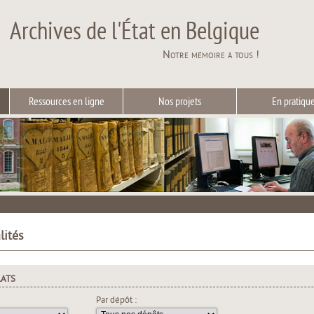
Archives de l'État en Belgique
Notre mémoire à tous !
Ressources en ligne
Nos projets
En pratiqu
lités
LATS
Par dépôt :