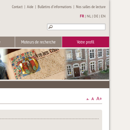
Contact
|
Aide
|
Bulletins d'informations
|
Nos salles de lecture
FR
|
NL
|
DE
|
EN
e
Moteurs de recherche
Votre profil