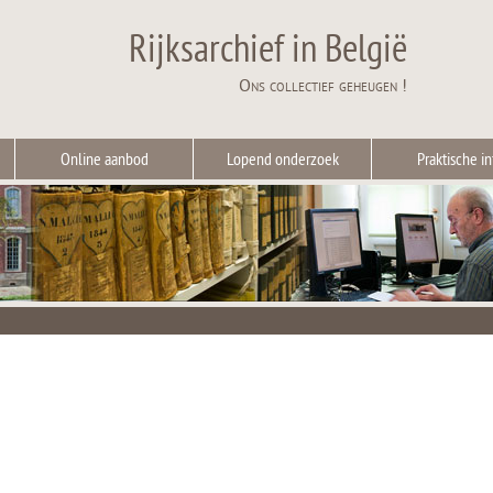
Rijksarchief in België
Ons collectief geheugen !
Online aanbod
Lopend onderzoek
Praktische in