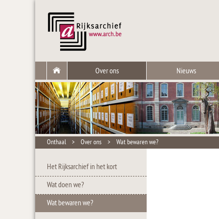
Over ons
Nieuws
Onthaal
>
Over ons
>
Wat bewaren we?
Het Rijksarchief in het kort
Wat doen we?
Wat bewaren we?