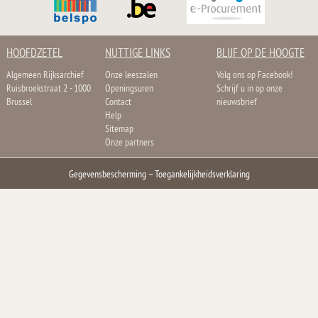
HOOFDZETEL
NUTTIGE LINKS
BLIJF OP DE HOOGTE
Algemeen Rijksarchief
Onze leeszalen
Volg ons op Facebook!
Ruisbroekstraat 2 - 1000
Openingsuren
Schrijf u in op onze
Brussel
Contact
nieuwsbrief
Help
Sitemap
Onze partners
Gegevensbescherming
–
Toegankelijkheidsverklaring