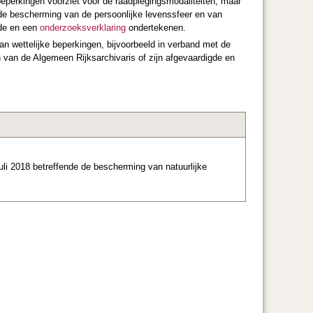
eperkingen voorziet voor de raadplegingsmodaliteiten, maar
t de bescherming van de persoonlijke levenssfeer en van
gde en een
onderzoeksverklaring
ondertekenen.
van wettelijke beperkingen, bijvoorbeeld in verband met de
van de Algemeen Rijksarchivaris of zijn afgevaardigde en
li 2018 betreffende de bescherming van natuurlijke