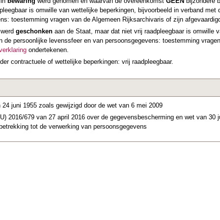
 in
bewaring
werd genomen en waarvan de overeenkomst
GEEN
bijzondere b
adpleegbaar is omwille van wettelijke beperkingen, bijvoorbeeld in verband me
s: toestemming vragen van de Algemeen Rijksarchivaris of zijn afgevaardi
t werd
geschonken
aan de Staat, maar dat niet vrij raadpleegbaar is omwille 
 de persoonlijke levenssfeer en van persoonsgegevens: toestemming vragen 
erklaring
ondertekenen.
der contractuele of wettelijke beperkingen: vrij raadpleegbaar.
 24 juni 1955 zoals gewijzigd door de wet van 6 mei 2009
U) 2016/679 van 27 april 2016 over de gegevensbescherming en wet van 30 ju
betrekking tot de verwerking van persoonsgegevens