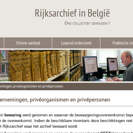
Rijksarchief in België
Ons collectief geheugen !
Online aanbod
Lopend onderzoek
Praktische in
emingen, privéorganismen en privépersonen
dernemingen, privéorganismen en privépersonen
 in
bewaring
werd genomen en waarvan de bewaargevingsovereenkomst beperki
n de overeenkomst. Indien de beschikbare inventaris deze beschikkingen nie
et Rijksarchief waar het archief bewaard wordt.