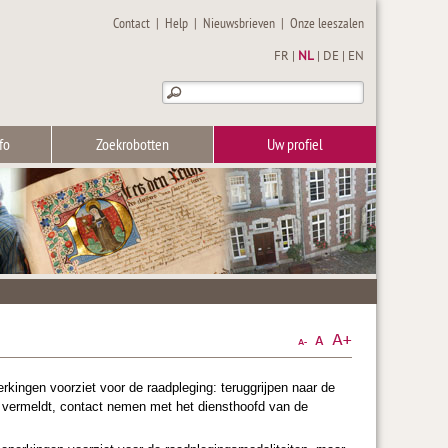
Contact
|
Help
|
Nieuwsbrieven
|
Onze leeszalen
FR
|
NL
|
DE
|
EN
fo
Zoekrobotten
Uw profiel
ngen voorziet voor de raadpleging: teruggrijpen naar de
t vermeldt, contact nemen met het diensthoofd van de