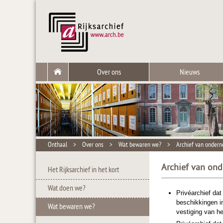
Over ons
Nieuws
Onthaal
>
Over ons
>
Wat bewaren we?
>
Archief van ondern
Archief van on
Het Rijksarchief in het kort
Wat doen we?
Privéarchief dat
beschikkingen i
Wat bewaren we?
vestiging van h