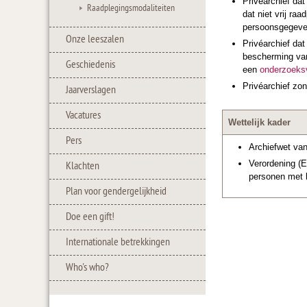
Privéarchief dat
Raadplegingsmodaliteiten
dat niet vrij ra
persoonsgegeven
Onze leeszalen
Privéarchief da
bescherming van
Geschiedenis
een
onderzoeksv
Privéarchief zon
Jaarverslagen
Vacatures
Wettelijk kader
Pers
Archiefwet van
Verordening (E
Klachten
personen met 
Plan voor gendergelijkheid
Doe een gift!
Internationale betrekkingen
Who's who?