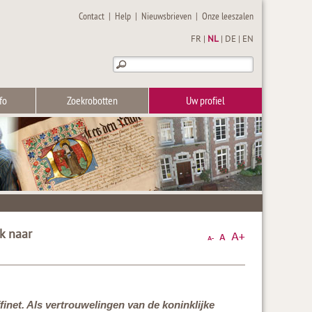
Contact
|
Help
|
Nieuwsbrieven
|
Onze leeszalen
FR
|
NL
|
DE
|
EN
fo
Zoekrobotten
Uw profiel
k naar
finet. Als vertrouwelingen van de koninklijke