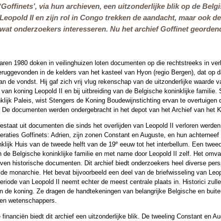
 ‘Goffinets’, via hun archieven, een uitzonderlijke blik op de Be
eopold II en zijn rol in Congo trekken de aandacht, maar ook de
 wat onderzoekers interesseren. Nu het archief Goffinet geordend
aren 1980 doken in veilinghuizen loten documenten op die rechtstreeks in ve
eruggevonden in de kelders van het kasteel van Hyon (regio Bergen), dat op 
n de vondst. Hij gaf zich vrij vlug rekenschap van de uitzonderlijke waarde va
an koning Leopold II en bij uitbreiding van de Belgische koninklijke familie
klijk Paleis, wist Stengers de Koning Boudewijnstichting ervan te overtuigen d
 De documenten werden ondergebracht in het depot van het Archief van het K
bestaat uit documenten die sinds het overlijden van Leopold II verloren werde
neraties Goffinets: Adrien, zijn zonen Constant en Auguste, en hun achternee
e
klijk Huis van de tweede helft van de 19
eeuw tot het interbellum. Een twee
de Belgische koninklijke familie en met name door Leopold II zelf. Het omvat 
ven historische documenten. Dit archief biedt onderzoekers heel diverse per
n de monarchie. Het bevat bijvoorbeeld een deel van de briefwisseling van Le
eriode van Leopold II neemt echter de meest centrale plaats in. Historici zul
n de koning. Ze dragen de handtekeningen van belangrijke Belgische en buiten
s en wetenschappers.
 financiën biedt dit archief een uitzonderlijke blik. De tweeling Constant en