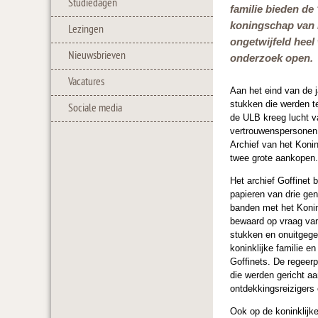
Studiedagen
familie bieden de
koningschap van L
Lezingen
ongetwijfeld heel
Nieuwsbrieven
onderzoek open.
Vacatures
Aan het eind van de j
stukken die werden t
Sociale media
de ULB kreeg lucht va
vertrouwenspersonen v
Archief van het Konin
twee grote aankopen.
Het archief Goffinet 
papieren van drie ge
banden met het Konin
bewaard op vraag van 
stukken en onuitgege
koninklijke familie e
Goffinets. De regeerp
die werden gericht aa
ontdekkingsreiziger
Ook op de koninklijke