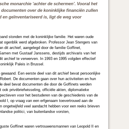
lgische monarchie ‘achter de schermen’. Vooral het
 documenten over de koninklijke financiën zullen
 en geïnventariseerd is, ligt de weg voor
rband stonden met de koninklijke familie. Het waren oude
dat ogenblik werd afgebroken. Professor Jean Stengers van
n dit archief, aangelegd door de familie Goffinet,
. Samen met Gustaaf Janssens, destijds archivaris van het
it archief te verwerven. In 1993 en 1995 volgden effectief
oninklijk Paleis in Brussel.
n gewaand. Een eerste deel van dit archief bevat persoonlijke
f Robert. De documenten gaan over hun activiteiten en hun
de deel bevat documenten die door de Goffinets werden
ook privébriefwisseling, officiële akten, diplomatieke
spectieven voor het bestuderen van de geschiedenis van de
opold I, op vraag van een erfgenaam toevertrouwd aan de
len ongetwijfeld veel aandacht hebben voor een reeks brieven
landse politici, van buitenlandse vorsten,
 Auguste Goffinet waren vertrouwensmannen van Leopold II en