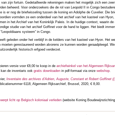
 van zijn fortuin. Gedetailleerde rekeningen maken het mogelijk zich een ze
erden beheerd. Voor onderzoekers die de rol van Leopold II in Congo bestuder
e is er nog de briefwisseling tussen de koning en Adolphe de Cuvelier. Die 
Voordien vormden ze een onderdeel van het archief van het kasteel van Hyo
n in het Archief van het Koninklijk Paleis. In de huidige context, waarin de
rondige studie van het archief Goffinet voor de hand te liggen. Het biedt imme
 “Leopoldiaans systeem” in Congo.
heeft geleden onder het verblijf in de kelders van het kasteel van Hyon. Het 
n moeten gerestaureerd worden alvorens ze kunnen worden geraadpleegd. We
 uitzonderlijk historisch erfgoed verderzet.
apieren versie voor €8,00 te koop in de
archiefwinkel van het Algemeen Rijksar
e kan de inventaris ook
gratis downloaden
in pdf-formaat via onze
webshop
.
ier,
Inventaire des archives d’Adrien, Auguste, Constant et Robert Goffinet (
ublicatienummer 6118, Algemeen Rijksarchief, Brussel, 2020, € 8,00.
 werpt licht op Belgisch koloniaal verleden
(website Koning Boudewijnstichting