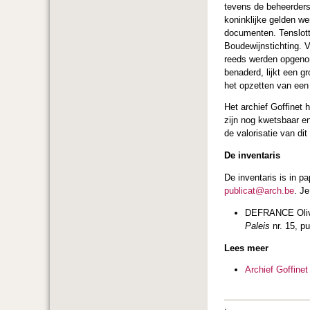
tevens de beheerders
koninklijke gelden w
documenten. Tenslott
Boudewijnstichting. 
reeds werden opgenome
benaderd, lijkt een g
het opzetten van een
Het archief Goffinet 
zijn nog kwetsbaar e
de valorisatie van dit
De inventaris
De inventaris is in p
publicat@arch.be
. J
DEFRANCE Oliv
Paleis
nr. 15, p
Lees meer
Archief Goffinet