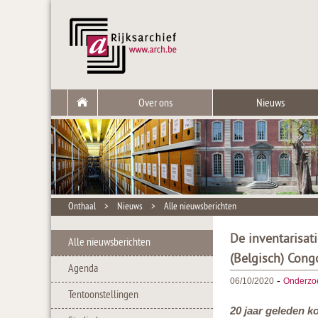
Over ons
Nieuws
Onthaal
>
Nieuws
>
Alle nieuwsberichten
De inventarisat
Alle nieuwsberichten
(Belgisch) Cong
Agenda
-
06/10/2020
Onderzo
Tentoonstellingen
20 jaar geleden k