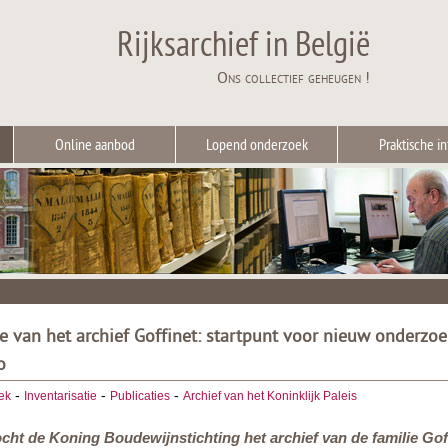
Rijksarchief in België
Ons collectief geheugen !
Online aanbod
Lopend onderzoek
Praktische in
ie van het archief Goffinet: startpunt voor nieuw onderzoe
o
-
-
-
ek
Inventarisatie
Publicaties
Archief van het Koninklijk Paleis
ocht de Koning Boudewijnstichting het archief van de familie Gof