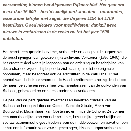
verzameling binnen het Algemeen Rijksarchief. Het gaat om
meer dan 15.000 – hoofdzakelijk perkamenten – oorkonden,
waaronder talrijke met zegel, die de jaren 1154 tot 1789
bestrijken. Goed nieuws voor mediëvisten: dankzij twee
nieuwe inventarissen is de reeks nu tot het jaar 1500
ontsloten.
Het betreft een grondig herziene, verbeterde en aangevulde uitgave van
de beschrijvingen van gewezen rijksarchivaris Verkooren (1857-1940), die
het grootste deel van zijn loopbaan aan de ordening en beschrijving van
deze charters wijdde. Hij beperkte zich daarbij niet tot de originele
oorkonden, maar beschreef ook de afschriften in de cartularia uit het
archief van de Rekenkamers en de Handschriftenverzameling. In de loop
der jaren verschenen reeds heel wat inventarissen van de oorkonden van
Brabant, gebaseerd op de steekkaarten van Verkooren.
De pas van de pers gerolde inventarissen bevatten charters van de
Brabantse hertogen Filips de Goede, Karel de Stoute, Maria van
Bourgondië, Maximiliaan van Oostenrijk en Filips de Schone. Ze vormen
een onontbeerlijke bron voor de politieke, bestuurlijke, gerechtelijke en
sociaal-economische geschiedenis van de middeleeuwen en bevatten een
schat aan informatie voor zowel genealogen, historici, toponymisten als