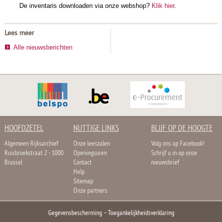
De inventaris downloaden via onze webshop?
Klik hier
.
Lees meer
Alle nieuwsberichten
HOOFDZETEL
NUTTIGE LINKS
BLIJF OP DE HOOGTE
Algemeen Rijksarchief
Onze leeszalen
Volg ons op Facebook!
Ruisbroekstraat 2 - 1000
Openingsuren
Schrijf u in op onze
Brussel
Contact
nieuwsbrief
Help
Sitemap
Onze partners
Gegevensbescherming
–
Toegankelijkheidsverklaring