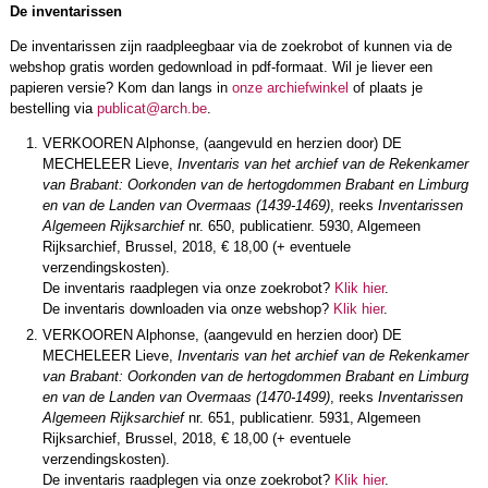
De inventarissen
De inventarissen zijn raadpleegbaar via de zoekrobot of kunnen via de
webshop gratis worden gedownload in pdf-formaat. Wil je liever een
papieren versie? Kom dan langs in
onze archiefwinkel
of plaats je
bestelling via
publicat@arch.be
.
VERKOOREN Alphonse, (aangevuld en herzien door) DE
MECHELEER Lieve,
Inventaris van het archief van de Rekenkamer
van Brabant: Oorkonden van de hertogdommen Brabant en Limburg
en van de Landen van Overmaas (1439-1469)
, reeks
Inventarissen
Algemeen Rijksarchief
nr. 650, publicatienr. 5930, Algemeen
Rijksarchief, Brussel, 2018, € 18,00 (+ eventuele
verzendingskosten).
De inventaris raadplegen via onze zoekrobot?
Klik hier
.
De inventaris downloaden via onze webshop?
Klik hier
.
VERKOOREN Alphonse, (aangevuld en herzien door) DE
MECHELEER Lieve,
Inventaris van het archief van de Rekenkamer
van Brabant: Oorkonden van de hertogdommen Brabant en Limburg
en van de Landen van Overmaas (1470-1499)
, reeks
Inventarissen
Algemeen Rijksarchief
nr. 651, publicatienr. 5931, Algemeen
Rijksarchief, Brussel, 2018, € 18,00 (+ eventuele
verzendingskosten).
De inventaris raadplegen via onze zoekrobot?
Klik hier
.