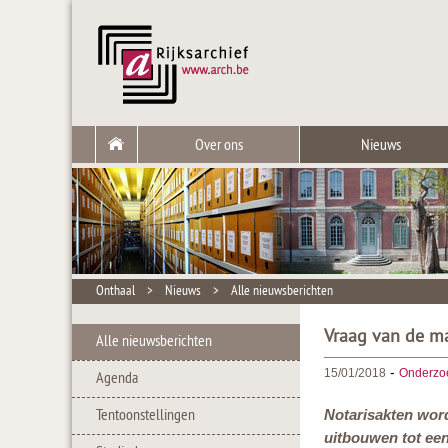
Over ons
Nieuws
Onthaal
>
Nieuws
>
Alle nieuwsberichten
Vraag van de ma
Alle nieuwsberichten
-
15/01/2018
Onderzo
Agenda
Tentoonstellingen
Notarisakten wor
uitbouwen tot een