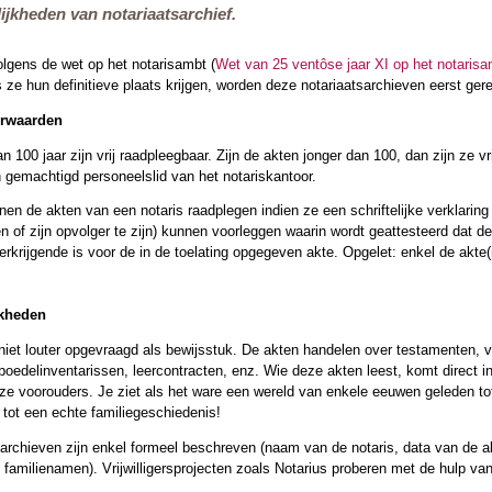
jkheden van notariaatsarchief.
lgens de wet op het notarisambt (
Wet van 25 ventôse jaar XI op het notarisa
s ze hun definitieve plaats krijgen, worden deze notariaatsarchieven eerst ger
orwaarden
n 100 jaar zijn vrij raadpleegbaar. Zijn de akten jonger dan 100, dan zijn ze v
 gemachtigd personeelslid van het notariskantoor.
n de akten van een notaris raadplegen indien ze een schriftelijke verklaring 
n of zijn opvolger te zijn) kunnen voorleggen waarin wordt geattesteerd dat 
erkrijgende is voor de in de toelating opgegeven akte. Opgelet: enkel de ak
kheden
niet louter opgevraagd als bewijsstuk. De akten handelen over testamenten,
boedelinventarissen, leercontracten, enz. Wie deze akten leest, komt direct 
onze voorouders. Je ziet als het ware een wereld van enkele eeuwen geleden
ot een echte familiegeschiedenis!
rchieven zijn enkel formeel beschreven (naam van de notaris, data van de akt
n familienamen). Vrijwilligersprojecten zoals Notarius proberen met de hulp van 