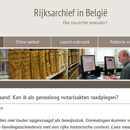
Rijksarchief in België
Ons collectief geheugen !
Online aanbod
Lopend onderzoek
Praktische in
and: Kan ik als genealoog notarisakten raadplegen?
ek
den niet louter opgevraagd als bewijsstuk. Genealogen kunnen 
 familiegeschiedenis met een rijke historische context. Lees m