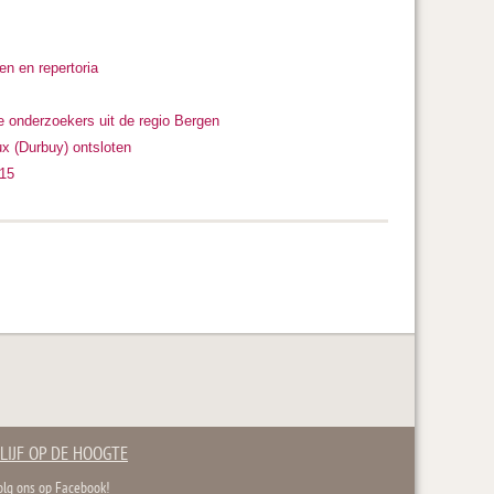
en en repertoria
 onderzoekers uit de regio Bergen
ux (Durbuy) ontsloten
015
LIJF OP DE HOOGTE
olg ons op Facebook!