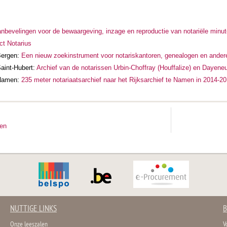
anbevelingen voor de bewaargeving, inzage en reproductie van notariële minut
ect Notarius
 Bergen:
Een nieuw zoekinstrument voor notariskantoren, genealogen en andere
Saint-Hubert:
Archief van de notarissen Urbin-Choffray (Houffalize) en Dayene
 Namen:
235 meter notariaatsarchief naar het Rijksarchief te Namen in 2014-2
ten
NUTTIGE LINKS
B
Onze leeszalen
V