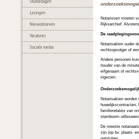
Studiedagen
onderzoeksmogeli
Lezingen
Notarissen moeten vo
Nieuwsbrieven
Rijksarchief. Alvoren
De raadplegingsvo
Vacatures
Notarisakten ouder da
Sociale media
rechtsopvolger of een
Andere personen kunne
houder van de minute
erfgenaam of rechtsv
ingezien.
Onderzoeksmogelij
Notarisakten worden 
huwelijkscontracten, 
familierelaties van 
stamboom uitbouwen t
De meeste notariaatsa
zijn (op bv. plaats- e
ontsluiten.