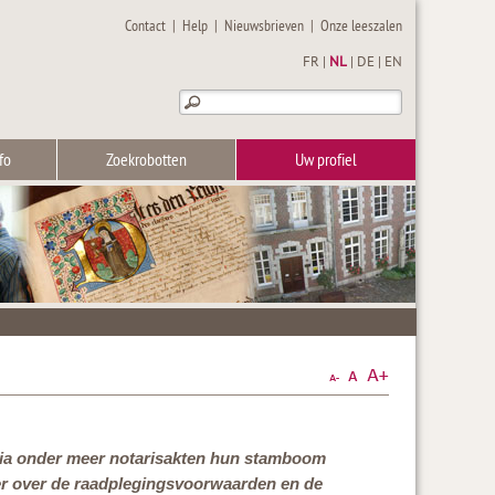
Contact
|
Help
|
Nieuwsbrieven
|
Onze leeszalen
FR
|
NL
|
DE
|
EN
fo
Zoekrobotten
Uw profiel
via onder meer notarisakten hun stamboom
eer over de raadplegingsvoorwaarden en de