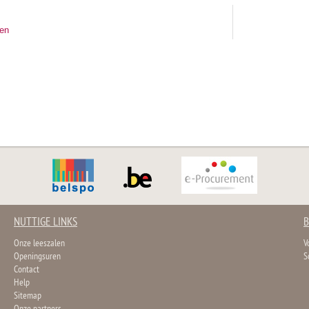
ten
NUTTIGE LINKS
B
Onze leeszalen
V
Openingsuren
S
Contact
Help
Sitemap