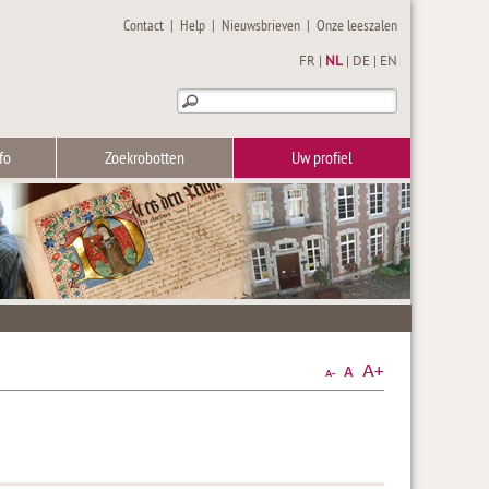
Contact
|
Help
|
Nieuwsbrieven
|
Onze leeszalen
FR
|
NL
|
DE
|
EN
fo
Zoekrobotten
Uw profiel