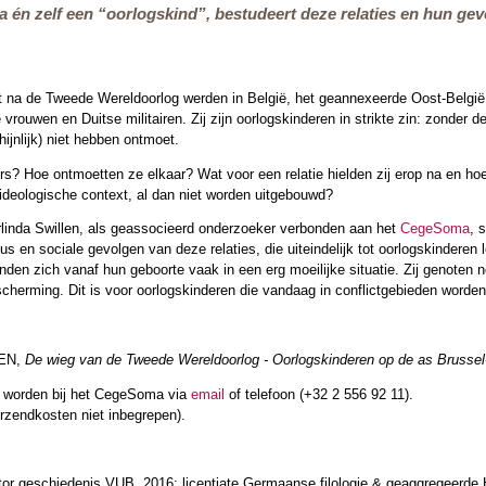
én zelf een “oorlogskind”, bestudeert deze relaties en hun gev
rt na de Tweede Wereldoorlog werden in België, het geannexeerde Oost-België 
 vrouwen en Duitse militairen. Zij zijn oorlogskinderen in strikte zin: zonder 
ijnlijk) niet hebben ontmoet.
s? Hoe ontmoetten ze elkaar? Wat voor een relatie hielden zij erop na en hoe
ideologische context, al dan niet worden uitgebouwd?
rlinda Swillen, als geassocieerd onderzoeker verbonden aan het
CegeSoma
, 
tus en sociale gevolgen van deze relaties, die uiteindelijk tot oorlogskinderen
den zich vanaf hun geboorte vaak in een erg moeilijke situatie. Zij genoten n
cherming. Dit is voor oorlogskinderen die vandaag in conflictgebieden worden
LEN,
De wieg van de Tweede Wereldoorlog - Oorlogskinderen op de as Brussel-
d worden bij het CegeSoma via
email
of telefoon (+32 2 556 92 11).
erzendkosten niet inbegrepen).
tor geschiedenis VUB, 2016; licentiate Germaanse filologie & geaggregeerd