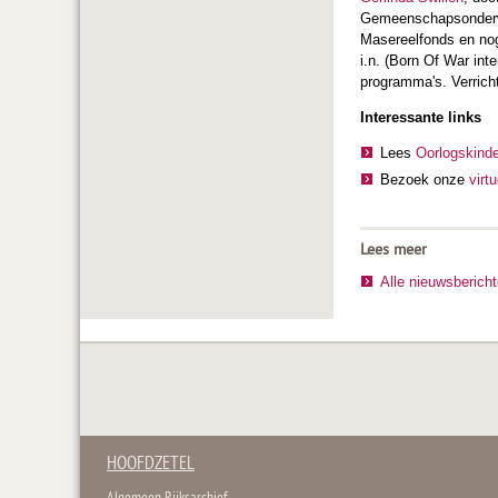
Gemeenschapsonderwi
Masereelfonds en nog
i.n. (Born Of War int
programma's. Verricht
Interessante links
Lees
Oorlogskinde
Bezoek onze
virt
Lees meer
Alle nieuwsberich
HOOFDZETEL