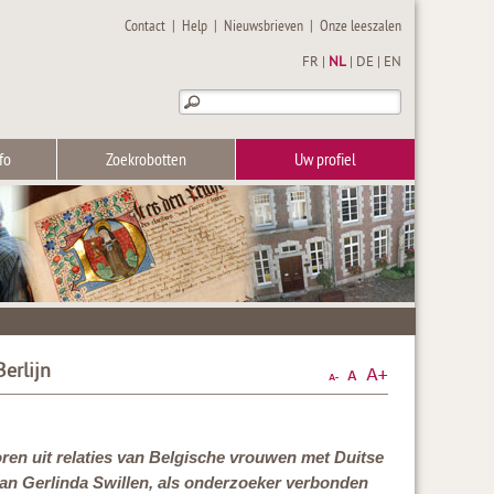
Contact
|
Help
|
Nieuwsbrieven
|
Onze leeszalen
FR
|
NL
|
DE
|
EN
fo
Zoekrobotten
Uw profiel
erlijn
ren uit relaties van Belgische vrouwen met Duitse
van Gerlinda Swillen, als onderzoeker verbonden