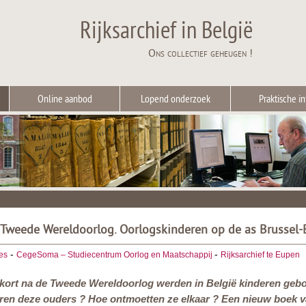
Rijksarchief in België
Ons collectief geheugen !
Online aanbod
Lopend onderzoek
Praktische in
Tweede Wereldoorlog. Oorlogskinderen op de as Brussel-B
-
-
ies
CegeSoma – Studiecentrum Oorlog en Maatschappij
Rijksarchief te Eupen
 kort na de Tweede Wereldoorlog werden in België kinderen gebo
aren deze ouders ? Hoe ontmoetten ze elkaar ? Een nieuw boek 