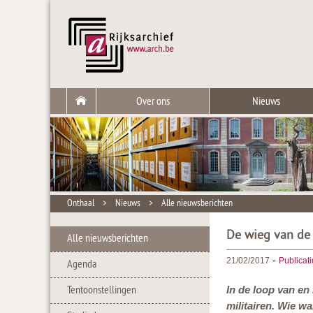
Over ons
Nieuws
Onthaal
>
Nieuws
>
Alle nieuwsberichten
De wieg van de 
Alle nieuwsberichten
-
21/02/2017
Publicat
Agenda
Tentoonstellingen
In de loop van en
militairen. Wie w