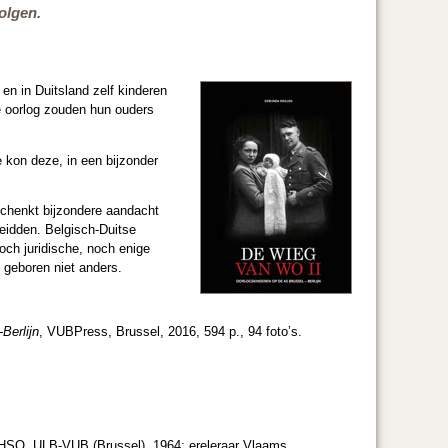
olgen.
en in Duitsland zelf kinderen
de oorlog zouden hun ouders
 kon deze, in een bijzonder
schenkt bijzondere aandacht
 leidden. Belgisch-Duitse
och juridische, noch enige
 geboren niet anders.
Berlijn
, VUBPress, Brussel, 2016, 594 p., 94 foto’s.
e HSO, ULB-VUB (Brussel), 1964; ereleraar Vlaams