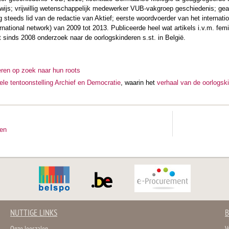
js; vrijwillig wetenschappelijk medewerker VUB-vakgroep geschiedenis; ge
 steeds lid van de redactie van Aktief; eerste woordvoerder van het interna
ernational network) van 2009 tot 2013. Publiceerde heel wat artikels i.v.m. fe
 sinds 2008 onderzoek naar de oorlogskinderen s.st. in België.
ren op zoek naar hun roots
uele tentoonstelling Archief en Democratie
, waarin het
verhaal van de oorlogs
ten
NUTTIGE LINKS
B