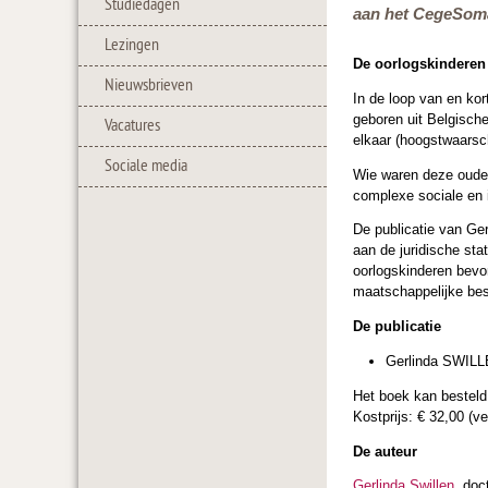
Studiedagen
aan het CegeSoma 
Lezingen
De oorlogskinderen
Nieuwsbrieven
In de loop van en ko
geboren uit Belgische
Vacatures
elkaar (hoogstwaarsch
Sociale media
Wie waren deze ouder
complexe sociale en 
De publicatie van Ge
aan de juridische sta
oorlogskinderen bevon
maatschappelijke bes
De publicatie
Gerlinda SWIL
Het boek kan bestel
Kostprijs: € 32,00 (v
De auteur
Gerlinda Swillen
, doc