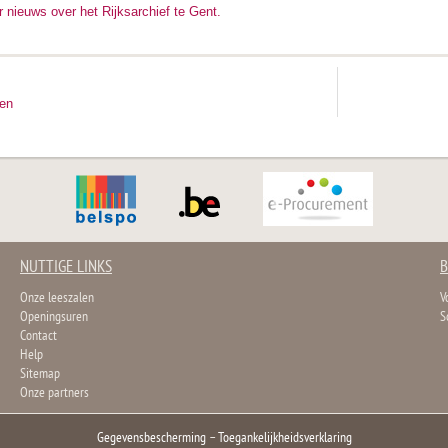
r nieuws over het Rijksarchief te Gent.
ten
NUTTIGE LINKS
B
Onze leeszalen
V
Openingsuren
S
Contact
Help
Sitemap
Onze partners
Gegevensbescherming
–
Toegankelijkheidsverklaring