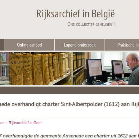
Rijksarchief in België
Ons collectief geheugen !
Online aanbod
Lopend onderzoek
Praktische in
de overhandigt charter Sint-Albertpolder (1612) aan Rijk
-
ten
Rijksarchief te Gent
7 overhandigde de gemeente Assenede een charter uit 1612 aan he