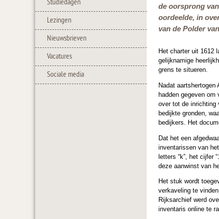
Studiedagen
de oorsprong van 
oordeelde, in ove
Lezingen
van de Polder van
Nieuwsbrieven
Het charter uit 1612 
Vacatures
gelijknamige heerlij
grens te situeren.
Sociale media
Nadat aartshertogen 
hadden gegeven om ve
over tot de inrichting
bedijkte gronden, wa
bedijkers. Het docum
Dat het een afgedwaal
inventarissen van he
letters “k”, het cijfe
deze aanwinst van het
Het stuk wordt toege
verkaveling te vinden
Rijksarchief werd ove
inventaris online te r