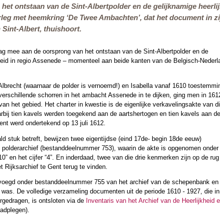
het ontstaan van de Sint-Albertpolder en de gelijknamige heerli
rleg met heemkring ‘De Twee Ambachten’, dat het document in zijn
 Sint-Albert, thuishoort.
lag mee aan de oorsprong van het ontstaan van de Sint-Albertpolder en de
kheid in regio Assenede – momenteel aan beide kanten van de Belgisch-Neder
Albrecht (waarnaar de polder is vernoemd!) en Isabella vanaf 1610 toestemmi
rschillende schorren in het ambacht Assenede in te dijken, ging men in 161
 van het gebied. Het charter in kwestie is de eigenlijke verkavelingsakte van d
arbij tien kavels werden toegekend aan de aartshertogen en tien kavels aan d
ent werd ondertekend op 13 juli 1612.
d stuk betreft, bewijzen twee eigentijdse (eind 17de- begin 18de eeuw)
t polderarchief (bestanddeelnummer 753), waarin de akte is opgenomen onder
r “10” en het cijfer “4”. En inderdaad, twee van die drie kenmerken zijn op de ru
 Rijksarchief te Gent terug te vinden.
voegd onder bestanddeelnummer 755 van het archief van de schepenbank en d
 was. De volledige verzameling documenten uit de periode 1610 - 1927, die in
rgedragen, is ontsloten via de
Inventaris van het Archief van de Heerlijkheid 
aadplegen).