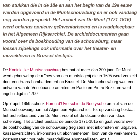
van stukken die in de 18e en aan het begin van de 19e eeuw
werden opgevoerd in de Muntschouwburg en er ook vandaag
nog worden gespeeld. Het archief van De Munt (1771-1816)
werd onlangs opnieuw geïnventariseerd en is raadpleegbaar
in het Algemeen Rijksarchief. De archiefdocumenten gaan
vooral over de boekhouding van de schouwburg, maar
lossen zijdelings ook informatie over het theater- en
muziekleven in Brussel destijds.
De
Koninklijke Muntschouwburg
bestaat al meer dan 300 jaar. De Munt
werd gebouwd op de ruïnes van een muntslagerij die in 1695 werd vernield
door een Frans bombardement op Brussel. De Muntschouwburg was een
ontwerp van de Venetiaanse architecten Paolo en Pietro Bezzi en werd
ingehuldigd in 1700.
Op 7 april 1859 schonk
Baron d’Overschie de Neerysche
archief van de
Muntschouwburg aan het Algemeen Rijksarchief. Tot op vandaag bestaat
het archiefbestand van De Munt vooral uit de documenten van deze
schenking. Het archief beslaat de periode 1771-1816 en gaat vooral over
de boekhouding van de schouwburg (registers met inkomsten en uitgaven,
kassaoverzichten, inkomsten uit abonnementen, loon van de werknemers,
kostenstaten voor bals, maandelijkse abonneelijsten, enz.).