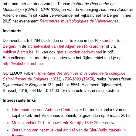
tot stand met de steun van het Franse
Institut de Recherche en
Musicologie (CNRS - UMR 8223)
en van de vereniging
Harmonia Sacra
uit
Valenciennes. In dit kader verwelkomde het Rijksarchief te Bergen in mei
2015 het evenement
Rencontres musicologiques de Valenciennes
.
Inventaris
De inventaris telt 284 bladzijden en is te koop in het
Rijksarchief te
Bergen
, in de
archiefwinkel van het Algemeen Rijksarchief
of via
publicat@arch.be
. Hij kan ook
gratis worden gedownload
in pdf.
Een volledige lijst met de publicaties van het Rijksarchief vind je op
http://webshop.arch.be
.
GUILLOUX Fabien,
Inventaire des archives musicales de la collégiale
Saint-Vincent de Soignies ((1611) 1700-1890 (1945))
,
reeks
Inventarissen
Rijksarchief te Bergen
nr.132, publ. nr. 5561, Algemeen Rijksarchief,
Brussel, 2016, 284 blz., € 14,00 (+ eventuele verzendingskosten).
Interessante links
Filmreportage van 'Antenne Centre'
over het muziekarchief van de
kapittelkerk Sint-Vincentius in Zinnik, uitgezonden op 9 maart 2016.
Muziekarchief O.-L.-Vrouwekerk Kortrijk, 18de-20ste eeuw
Ontsluiting van het muzikaal archief van de Sint-Walburgakerk in
Brugge