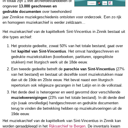
In totaal zijn 1.998 archiefbestanddelen of
ongeveer
13.000 geschreven en
gedrukte documenten
over tweehonderd
jaar Zinnikse muziekgeschiedenis ontsloten voor onderzoek. Een zo rijk
en homogeen muziekarchief is eerder zeldzaam…
Het muziekarchief van de kapittelkerk Sint-Vincentius in Zinnik bestaat uit
drie types archief:
Het grootste gedeelte, zowat 50% van het totale bestand, gaat over
het
kapittel van Sint-Vincentius
. Het omvat handgeschreven en
gedrukte muziekstukken (koorboeken, partituren, opgesplitste
stukken) met liturgisch werk uit de 18de eeuw.
Een tweede gedeelte betreft de
parochie van Sint-Vincentius
(27%
van het bestand) en bestaat uit dezelfde soort muziekstukken maar
dan uit de 19de en 20ste eeuw. Het bevat naast een liturgisch
repertorium ook religieuze gezangen in het Latijn en in de volkstaal.
Het derde deel is heterogener en werd gevormd door verschillende
muziekverenigingen
(23% van het totale bestand). In dit derde deel
zijn (vaak onvolledige) handgeschreven en gedrukte documenten
terug te vinden die betrekking hebben op muziekuitvoeringen uit de
19de eeuw.
Het muziekarchief van de kapittelkerk van Sint-Vincentius in Zinnik kan
worden geraadpleegd in het
Rijksarchief te Bergen
. De inventaris kwam