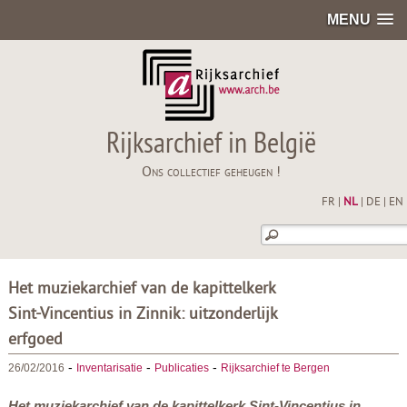
MENU
Rijksarchief in België
Ons collectief geheugen !
FR
|
NL
|
DE
|
EN
Het muziekarchief van de kapittelkerk
Sint-Vincentius in Zinnik: uitzonderlijk
erfgoed
-
-
-
26/02/2016
Inventarisatie
Publicaties
Rijksarchief te Bergen
Het muziekarchief van de kapittelkerk Sint-Vincentius in