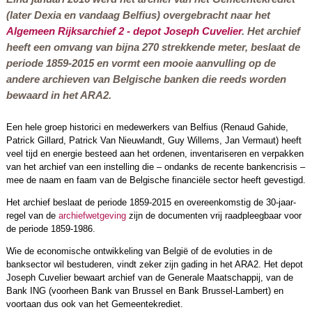
(later Dexia en vandaag Belfius) overgebracht naar het
Algemeen Rijksarchief 2 - depot Joseph Cuvelier
. Het archief
heeft een omvang van bijna 270 strekkende meter, beslaat de
periode 1859-2015 en vormt een mooie aanvulling op de
andere archieven van Belgische banken die reeds worden
bewaard in het ARA2.
Een hele groep historici en medewerkers van Belfius (Renaud Gahide,
Patrick Gillard, Patrick Van Nieuwlandt, Guy Willems, Jan Vermaut) heeft
veel tijd en energie besteed aan het ordenen, inventariseren en verpakken
van het archief van een instelling die – ondanks de recente bankencrisis –
mee de naam en faam van de Belgische financiële sector heeft gevestigd.
Het archief beslaat de periode 1859-2015 en overeenkomstig de 30-jaar-
regel van de
archiefwetgeving
zijn de documenten vrij raadpleegbaar voor
de periode 1859-1986.
Wie de economische ontwikkeling van België of de evoluties in de
banksector wil bestuderen, vindt zeker zijn gading in het ARA2. Het depot
Joseph Cuvelier bewaart archief van de Generale Maatschappij, van de
Bank ING (voorheen Bank van Brussel en Bank Brussel-Lambert) en
voortaan dus ook van het Gemeentekrediet.